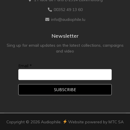
00352 49 13 60
info@audiophile.lu
Newsletter
Sing up for email updates on the latest collections, campaigns
and video
Email *
Copyright ©
2026
Audiophile.
Website powered by MTC SA