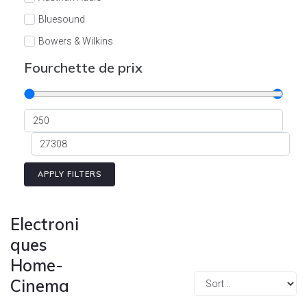
Cont
Bluesound
Bowers & Wilkins
Burson
Fourchette de prix
Cyrus
Dali
Dan D'Agostino
Degritter
Denon
APPLY FILTERS
Devialet
Enleum
Electroni
ESTELON
ques
Home-
eversolo
Cinema
FELIKS-AUDIO
Focal