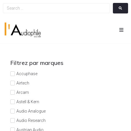
Hom
Cin
Filtrez par marques
Hifi
Accuphase
Airtech
Integ
Arcam
Astell & Kern
Actua
Audio Analogue
A Pr
Audio Research
Austrian Audio