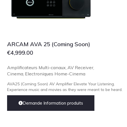
TonTräger.audio
Transrotor
Trinnov Audio
Violectric
ARCAM AVA 25 (Coming Soon)
Vivid Audio
€
4,999.00
WADAX
Amplificateurs Multi-canaux
AV Receiver
,
,
Cinema
Electroniques Home-Cinema
,
AVA25 (Coming Soon) AV Amplifier Elevate Your Listening.
Experience music and movies as they were meant to be heard.
Demande Information produits