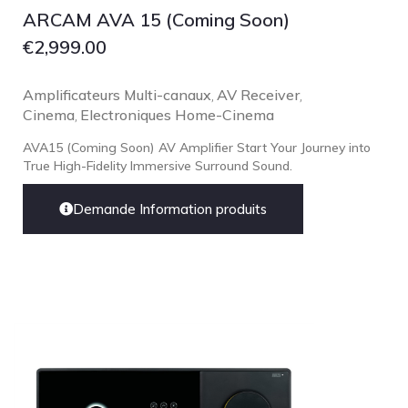
ARCAM AVA 15 (Coming Soon)
pmc
€
2,999.00
Primare
Pro-Ject Audio
Amplificateurs Multi-canaux
AV Receiver
,
,
Cinema
Electroniques Home-Cinema
psb SPEAKERS
,
Q Acoustics
AVA15 (Coming Soon) AV Amplifier Start Your Journey into
True High-Fidelity Immersive Surround Sound.
QUAD
Raidho
Demande Information produits
ROKSAN
Rose Hifi
Rotel
Ruark
SCANSONIC
Sennheiser
Technics