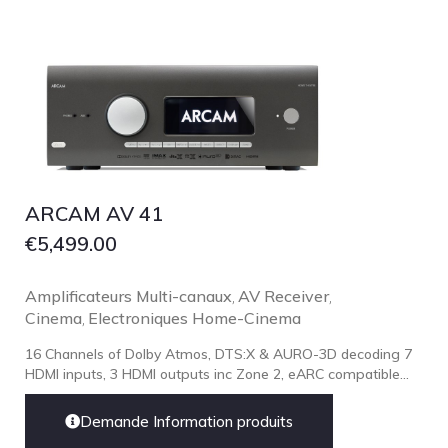
Grado
Grimm Audio
Harbeth
Hegel
HIFIMAN
HMS
ARCAM AV 41
ifi audio
€
5,499.00
Innuos
JBL
Amplificateurs Multi-canaux
AV Receiver
,
,
Cinema
JL AUDIO
Electroniques Home-Cinema
,
JVC
16 Channels of Dolby Atmos, DTS:X & AURO-3D decoding 7
HDMI inputs, 3 HDMI outputs inc Zone 2, eARC compatible...
Kef
Kii Audio
Demande Information produits
Lehmann Audio