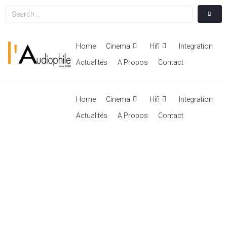
Home
Cinema
Hifi
Integration
Actualités
A Propos
Contact
Home
Cinema
Hifi
Integration
Actualités
A Propos
Contact
Actualités
Une sélection d’ articles,