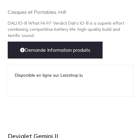
Casques et Portables
Hifi
,
DALI IO-8 What Hi-Fi? Verdict Dali’s IO-8 is a superb effort
combining competitive battery life, high-quality build and
terrific sound...
Demande Information produits
Disponible en ligne sur Letzshop.lu
Devialet Gemini II