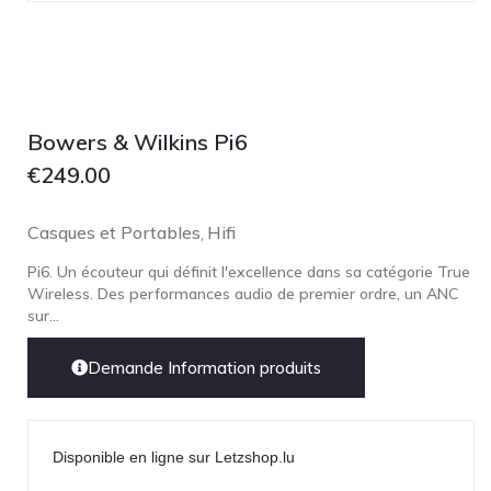
NOBLE
pmc
Primare
Pro-Ject Audio
Bowers & Wilkins Pi6
psb SPEAKERS
€
249.00
Q Acoustics
QUAD
Casques et Portables
Hifi
,
Raidho
Pi6. Un écouteur qui définit l'excellence dans sa catégorie True
ROKSAN
Wireless. Des performances audio de premier ordre, un ANC
sur...
Rose Hifi
Rotel
Demande Information produits
Ruark
SCANSONIC
Disponible en ligne sur Letzshop.lu
Sennheiser