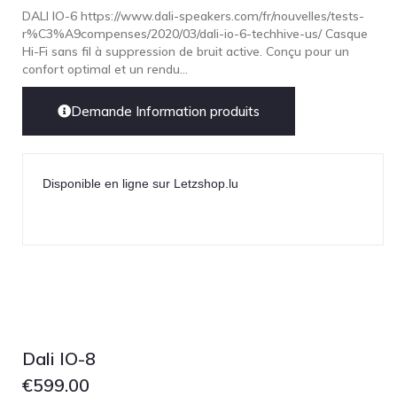
DALI IO-6 https://www.dali-speakers.com/fr/nouvelles/tests-
r%C3%A9compenses/2020/03/dali-io-6-techhive-us/ Casque
Hi-Fi sans fil à suppression de bruit active. Conçu pour un
confort optimal et un rendu...
Demande Information produits
Disponible en ligne sur Letzshop.lu
Dali IO-8
€
599.00