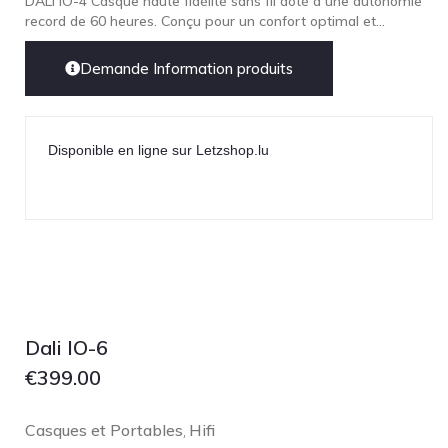
DALI IO-4 Casque haute fidélité sans fil doté d´une autonomie
record de 60 heures. Conçu pour un confort optimal et...
Demande Information produits
Disponible en ligne sur Letzshop.lu
Dali IO-6
€
399.00
Casques et Portables
Hifi
,