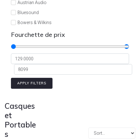
Austrian Audio
Bluesound
Bowers & Wilkins
Burson
Fourchette de prix
Cyrus
Dali
Dan D'Agostino
Degritter
Denon
APPLY FILTERS
Devialet
Enleum
Casques
ESTELON
et
Portable
eversolo
s
FELIKS-AUDIO