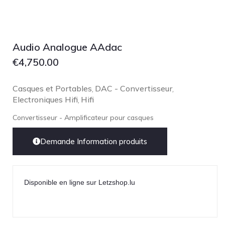
Focal
Grado
Grimm Audio
Audio Analogue AAdac
Harbeth
€
4,750.00
Hegel
HIFIMAN
Casques et Portables
DAC - Convertisseur
,
,
Electroniques Hifi
Hifi
,
HMS
ifi audio
Convertisseur - Amplificateur pour casques
Innuos
Demande Information produits
JBL
JL AUDIO
JVC
Disponible en ligne sur Letzshop.lu
Kef
Kii Audio