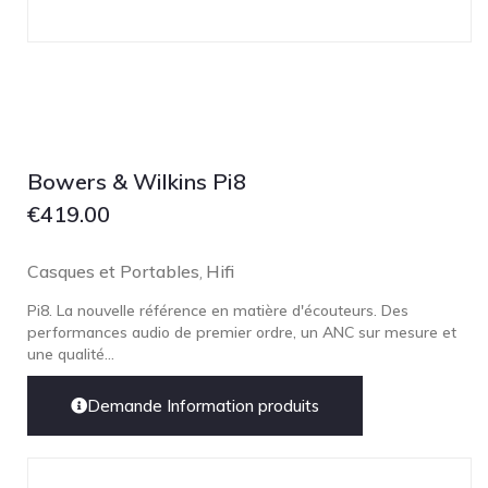
Technics
TonTräger.audio
Transrotor
Trinnov Audio
Violectric
Bowers & Wilkins Pi8
Vivid Audio
€
419.00
WADAX
Casques et Portables
Hifi
,
Pi8. La nouvelle référence en matière d'écouteurs. Des
performances audio de premier ordre, un ANC sur mesure et
une qualité...
Demande Information produits