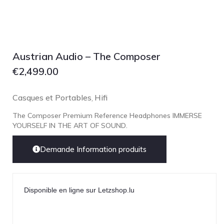
Lehmann Audio
LEICA
LG
Linn
Austrian Audio – The Composer
Luxsin
€
2,499.00
LYNGDORF
Casques et Portables
Hifi
,
Marantz
The Composer Premium Reference Headphones IMMERSE
Mark Levinson
YOURSELF IN THE ART OF SOUND.
Meze Headphones
Mo-Fi
Demande Information produits
Mola Mola
MONITOR AUDIO
Disponible en ligne sur Letzshop.lu
MUSICAL FIDELITY
Nad