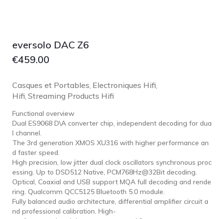
eversolo DAC Z6
€
459.00
Casques et Portables
Electroniques Hifi
,
,
Hifi
Streaming Products Hifi
,
Functional overview
Dual ES9068 D\A converter chip, independent decoding for dua
l channel.
The 3rd generation XMOS XU316 with higher performance an
d faster speed.
High precision, low jitter dual clock oscillators synchronous proc
essing. Up to DSD512 Native, PCM768Hz@32Bit decoding.
Optical, Coaxial and USB support MQA full decoding and rende
ring. Qualcomm QCC5125 Bluetooth 5.0 module.
Fully balanced audio architecture, differential amplifier circuit a
nd professional calibration. High-