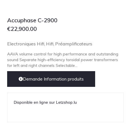
Lehmann Audio
LEICA
Accuphase C-2900
LG
€
22,900.00
Linn
Luxsin
Electroniques Hifi
Hifi
Préamplificateurs
,
,
LYNGDORF
AAVA volume control for high performance and outstanding
Marantz
sound Separate high-efficiency toroidal power transformers
for left and right channels Selectable...
Mark Levinson
Meze Headphones
Demande Information produits
Mo-Fi
Mola Mola
Disponible en ligne sur Letzshop.lu
MONITOR AUDIO
MUSICAL FIDELITY
Nad