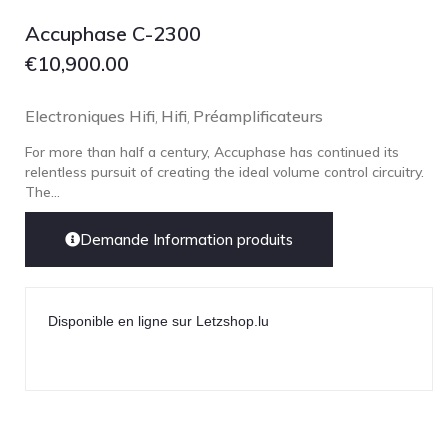
Focal
Accuphase C-2300
Grado
€
10,900.00
Grimm Audio
Harbeth
Electroniques Hifi
Hifi
Préamplificateurs
,
,
Hegel
For more than half a century, Accuphase has continued its
HIFIMAN
relentless pursuit of creating the ideal volume control circuitry.
The...
HMS
ifi audio
Demande Information produits
Innuos
JBL
Disponible en ligne sur Letzshop.lu
JL AUDIO
JVC
Kef
Kii Audio