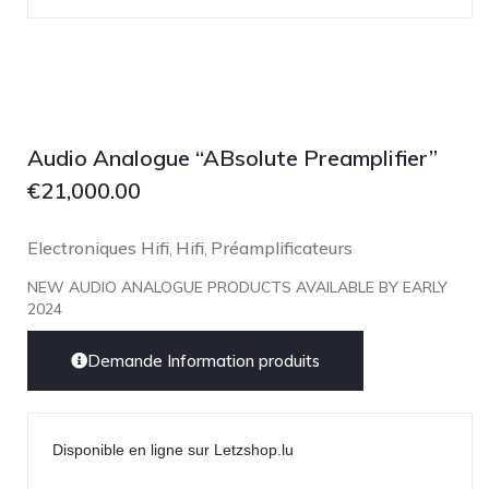
Technics
TonTräger.audio
Transrotor
Trinnov Audio
Violectric
Audio Analogue “ABsolute Preamplifier”
Vivid Audio
€
21,000.00
WADAX
Electroniques Hifi
Hifi
Préamplificateurs
,
,
NEW AUDIO ANALOGUE PRODUCTS AVAILABLE BY EARLY
2024
Demande Information produits
Disponible en ligne sur Letzshop.lu