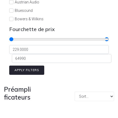
Austrian Audio
Bluesound
Bowers & Wilkins
Burson
Fourchette de prix
Cyrus
Dali
Dan D'Agostino
Degritter
Denon
APPLY FILTERS
Devialet
Enleum
Préampli
ESTELON
ficateurs
eversolo
FELIKS-AUDIO