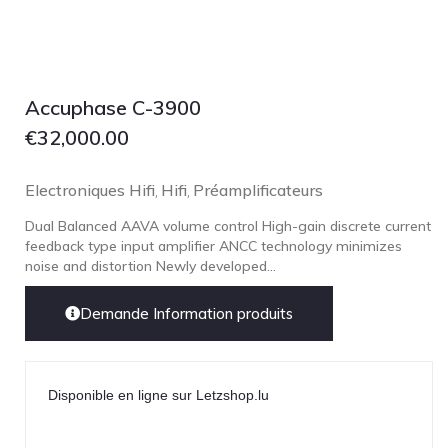
NOBLE
pmc
Primare
Accuphase C-3900
Pro-Ject Audio
€
32,000.00
psb SPEAKERS
Q Acoustics
Electroniques Hifi
Hifi
Préamplificateurs
,
,
QUAD
Dual Balanced AAVA volume control High-gain discrete current
Raidho
feedback type input amplifier ANCC technology minimizes
ROKSAN
noise and distortion Newly developed...
Rose Hifi
Demande Information produits
Rotel
Ruark
SCANSONIC
Disponible en ligne sur Letzshop.lu
Sennheiser