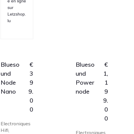
e en ligne
sur
Letzshop.
lu
Blueso
€
Blueso
€
und
3
und
1,
Node
9
Power
1
Nano
9.
node
9
0
9.
0
0
0
Electroniques
Hifi
,
Electroniques