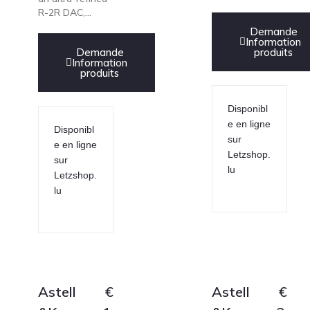
R-2R DAC,...
Demande
Information
Demande
produits
Information
produits
Disponibl
e en ligne
Disponibl
sur
e en ligne
Letzshop.
sur
lu
Letzshop.
lu
Astell
€
Astell
€