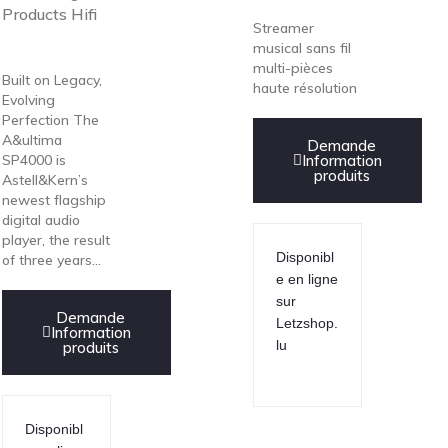
Products Hifi
Streamer
musical sans fil
multi-pièces
Built on Legacy,
haute résolution
Evolving
Perfection The
A&ultima
Demande
SP4000 is
Information
produits
Astell&Kern’s
newest flagship
digital audio
player, the result
Disponibl
of three years...
e en ligne
sur
Demande
Letzshop.
Information
lu
produits
Disponibl