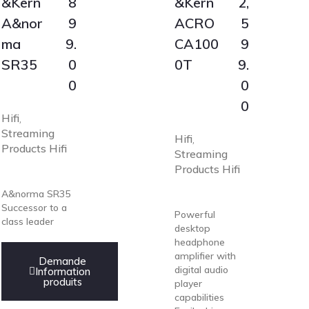
&Kern
8
&Kern
2,
A&nor
9
ACRO
5
ma
9.
CA100
9
SR35
0
0T
9.
0
0
0
Hifi
,
Streaming
Hifi
,
Products Hifi
Streaming
Products Hifi
A&norma SR35
Successor to a
Powerful
class leader
desktop
headphone
amplifier with
Demande
digital audio
Information
produits
player
capabilities