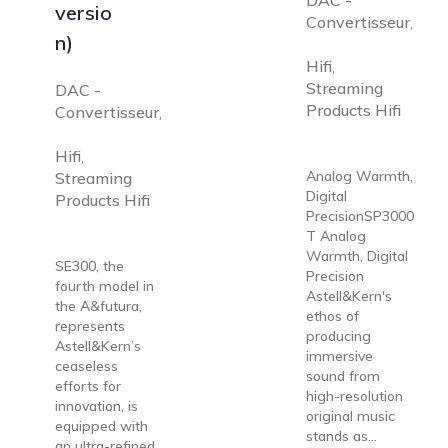
DAC -
versio
Convertisseur
,
n)
Hifi
,
Streaming
DAC -
Products Hifi
Convertisseur
,
Hifi
,
Analog Warmth,
Streaming
Digital
Products Hifi
PrecisionSP3000
T Analog
Warmth, Digital
SE300, the
Precision
fourth model in
Astell&Kern's
the A&futura,
ethos of
represents
producing
Astell&Kern’s
immersive
ceaseless
sound from
efforts for
high-resolution
innovation, is
original music
equipped with
stands as...
an ultra-refined