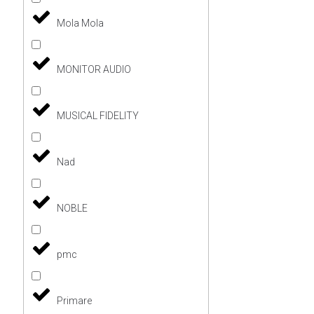
Mola Mola
MONITOR AUDIO
MUSICAL FIDELITY
Nad
NOBLE
pmc
Primare