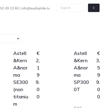
52 49 13 60 | info@audiophile.lu
Astell
€
Astell
€
&Kern
2,
&Kern
3,
A&nor
1
A&nor
5
ma
9
ma
9
SE300
9.
SP300
9.
(non
0
0T
0
titaniu
0
0
m