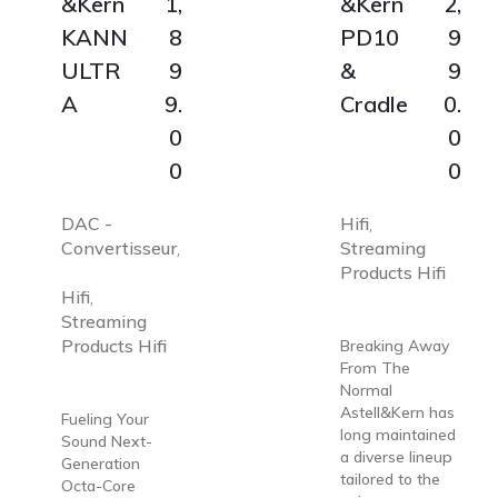
&Kern
1,
&Kern
2,
KANN
8
PD10
9
ULTR
9
&
9
A
9.
Cradle
0.
0
0
0
0
DAC -
Hifi
,
Convertisseur
Streaming
,
Products Hifi
Hifi
,
Streaming
Products Hifi
Breaking Away
From The
Normal
Astell&Kern has
Fueling Your
long maintained
Sound Next-
a diverse lineup
Generation
tailored to the
Octa-Core