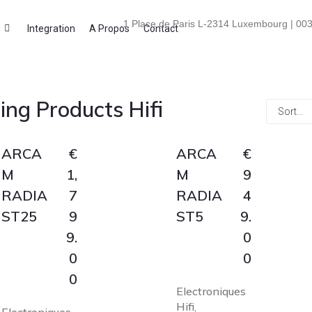
1 Place de Paris L-2314 Luxembourg | 003
i
Integration
A Propos
Contact
ng Products Hifi
ARCA
€
ARCA
€
M
1,
M
9
RADIA
7
RADIA
4
ST25
9
ST5
9.
9.
0
0
0
0
Electroniques
Hifi
,