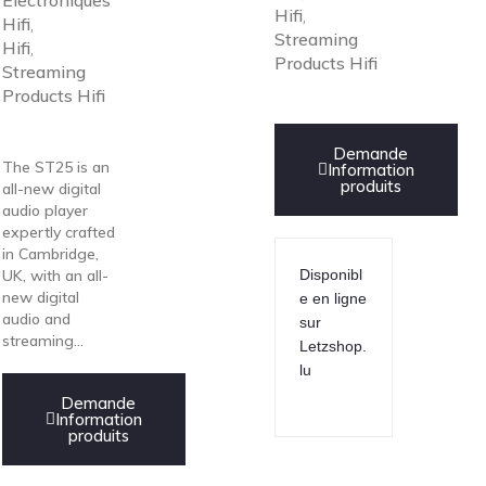
Electroniques
Hifi
,
Hifi
,
Streaming
Hifi
,
Products Hifi
Streaming
Products Hifi
Demande
The ST25 is an
Information
produits
all-new digital
audio player
expertly crafted
in Cambridge,
UK, with an all-
Disponibl
new digital
e en ligne
audio and
sur
streaming...
Letzshop.
lu
Demande
Information
produits