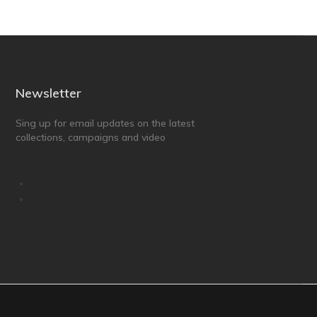
Newsletter
Sing up for email updates on the latest
collections, campaigns and video