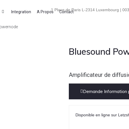
1 Place de Paris L-2314 Luxembourg | 003
i
Integration
A Propos
Contact
Powernode
Bluesound Po
Amplificateur de diffusi
Demande Information p
Disponible en ligne sur Letzs