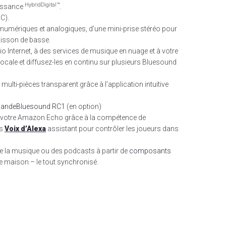
HybridDigital™
issance
.
C).
e numériques et analogiques, d’une mini-prise stéréo pour
aisson de basse.
o Internet, à des services de musique en nuage et à votre
ocale et diffusez-les en continu sur plusieurs Bluesound
multi-pièces transparent grâce à l’application intuitive
andeBluesound RC1
(en option)
votre Amazon Echo grâce à la compétence de
es
Voix d’Alexa
assistant pour contrôler les joueurs dans
de la musique ou des podcasts à partir de
composants
e maison – le tout synchronisé.