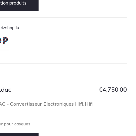
ion produits
etzshop.lu
Adac
€
4,750.00
C - Convertisseur
Electroniques Hifi
Hifi
,
,
ur pour casques