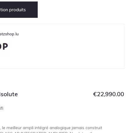
ion produits
etzshop.lu
solute
€
22,990.00
fi
e meilleur ampli intégré analogique jamais construit