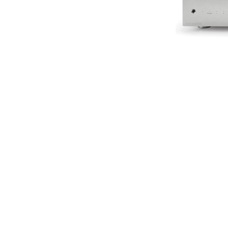
pmc
Primare
Pro-Ject Audio
psb SPEAKERS
Q Acoustics
QUAD
Raidho
ROKSAN
Rose Hifi
Rotel
Ruark
SCANSONIC
Sennheiser
Technics