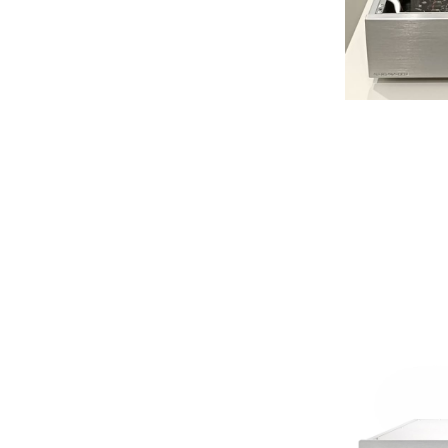
LEICA
LG
Linn
Luxsin
LYNGDORF
Marantz
Mark Levinson
Meze Headphones
Mo-Fi
Mola Mola
MONITOR AUDIO
MUSICAL FIDELITY
Nad
NOBLE