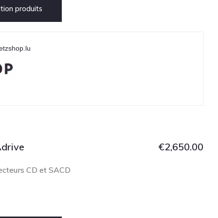
ion produits
etzshop.lu
drive
€
2,650.00
ecteurs CD et SACD