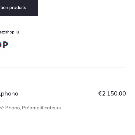
ion produits
etzshop.lu
Aphono
€
2,150.00
ré Phono
Préamplificateurs
,