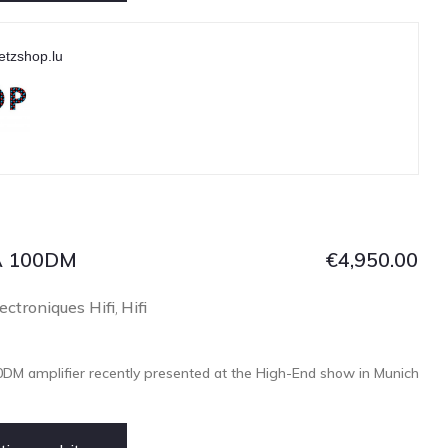
etzshop.lu
A 100DM
€
4,950.00
ectroniques Hifi
Hifi
,
0DM amplifier recently presented at the High-End show in Munich