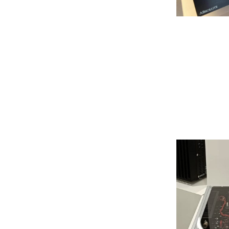
Grado
Grimm Audio
Harbeth
Hegel
HIFIMAN
HMS
ifi audio
Innuos
JBL
JL AUDIO
JVC
Kef
Kii Audio
Lehmann Audio