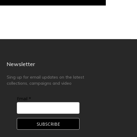
Newsletter
Sing up for email updates on the latest
collections, campaigns and video
Email *