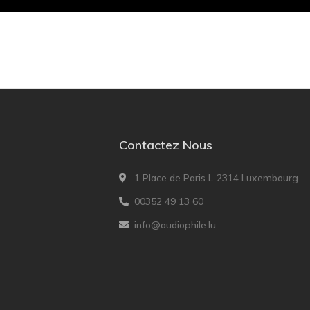
Contactez Nous
1 Place de Paris L-2314 Luxembourg
00352 49 13 60
info@audiophile.lu