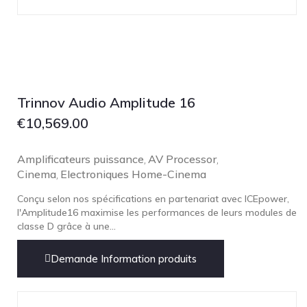
Technics
TonTräger.audio
Transrotor
Trinnov Audio
Violectric
Trinnov Audio Amplitude 16
Vivid Audio
€
10,569.00
WADAX
Amplificateurs puissance
AV Processor
,
,
Cinema
Electroniques Home-Cinema
,
Conçu selon nos spécifications en partenariat avec ICEpower,
l'Amplitude16 maximise les performances de leurs modules de
classe D grâce à une...
Demande Information produits