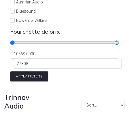
Austrian Audio
Bluesound
Bowers & Wilkins
Burson
Fourchette de prix
Cyrus
Dali
Dan D'Agostino
Degritter
Denon
APPLY FILTERS
Devialet
Enleum
Trinnov
ESTELON
Audio
eversolo
FELIKS-AUDIO