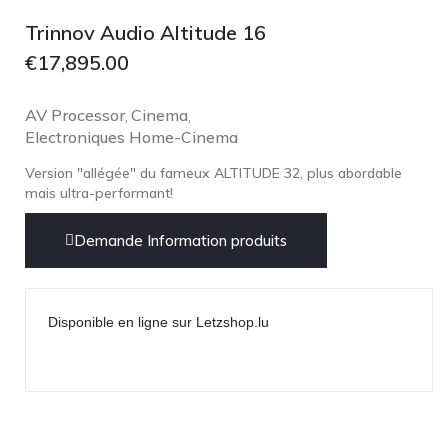
Focal
Trinnov Audio Altitude 16
Grado
€
17,895.00
Grimm Audio
Harbeth
AV Processor
Cinema
,
,
Electroniques Home-Cinema
Hegel
HIFIMAN
Version "allégée" du fameux ALTITUDE 32, plus abordable
mais ultra-performant!
HMS
ifi audio
Demande Information produits
Innuos
JBL
Disponible en ligne sur Letzshop.lu
JL AUDIO
JVC
Kef
Kii Audio