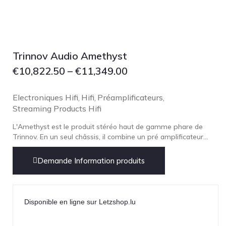
NOBLE
pmc
Primare
Pro-Ject Audio
Trinnov Audio Amethyst
psb SPEAKERS
€
10,822.50
–
€
11,349.00
Q Acoustics
Electroniques Hifi
Hifi
Préamplificateurs
,
,
,
QUAD
Streaming Products Hifi
Raidho
L'Amethyst est le produit stéréo haut de gamme phare de
ROKSAN
Trinnov. En un seul châssis, il combine un pré amplificateur...
Rose Hifi
Demande Information produits
Rotel
Ruark
SCANSONIC
Disponible en ligne sur Letzshop.lu
Sennheiser