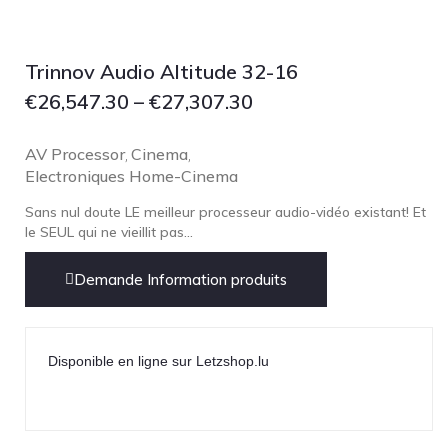
Lehmann Audio
LEICA
Trinnov Audio Altitude 32-16
LG
€
26,547.30
–
€
27,307.30
Linn
Luxsin
AV Processor
Cinema
,
,
LYNGDORF
Electroniques Home-Cinema
Marantz
Sans nul doute LE meilleur processeur audio-vidéo existant! Et
le SEUL qui ne vieillit pas...
Mark Levinson
Meze Headphones
Demande Information produits
Mo-Fi
Mola Mola
MONITOR AUDIO
Disponible en ligne sur Letzshop.lu
MUSICAL FIDELITY
Nad