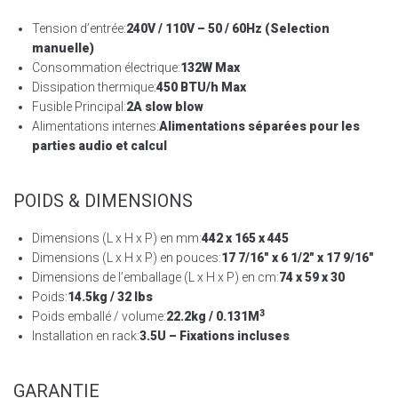
Tension d’entrée:
240V / 110V – 50 / 60Hz (Selection
manuelle)
Consommation électrique:
132W Max
Dissipation thermique:
450 BTU/h Max
Fusible Principal:
2A slow blow
Alimentations internes:
Alimentations séparées pour les
parties audio et calcul
POIDS & DIMENSIONS
Dimensions (L x H x P) en mm:
442 x 165 x 445
Dimensions (L x H x P) en pouces:
17 7/16″ x 6 1/2″ x 17 9/16″
Dimensions de l’emballage (L x H x P) en cm:
74 x 59 x 30
Poids:
14.5kg / 32 lbs
3
Poids emballé / volume:
22.2kg / 0.131M
Installation en rack:
3.5U – Fixations incluses
GARANTIE