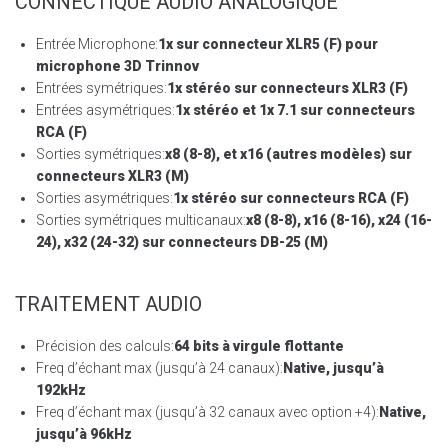
CONNECTIQUE AUDIO ANALOGIQUE
Entrée Microphone:
1x sur connecteur XLR5 (F) pour
microphone 3D Trinnov
Entrées symétriques:
1x stéréo sur connecteurs XLR3 (F)
Entrées asymétriques:
1x stéréo et 1x 7.1 sur connecteurs
RCA (F)
Sorties symétriques:
x8 (8-8), et x16 (autres modèles) sur
connecteurs XLR3 (M)
Sorties asymétriques:
1x stéréo sur connecteurs RCA (F)
Sorties symétriques multicanaux:
x8 (8-8), x16 (8-16), x24 (16-
24), x32 (24-32) sur connecteurs DB-25 (M)
TRAITEMENT AUDIO
Précision des calculs:
64 bits à virgule flottante
Freq d’échant max (jusqu’à 24 canaux):
Native, jusqu’à
192kHz
Freq d’échant max (jusqu’à 32 canaux avec option +4):
Native,
jusqu’à 96kHz