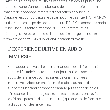
L’Altitude 32, dans ses multiples variantes, est depuis plus d’une
demi-douzaine d’années le standard de toute la profession en
matière de décodage immersif et correction acoustique.
L’appareil est conçu depuis le départ pour ne pas “vieillir”. TRINNOV
n’utilise pas les chips des constructeurs DOLBY et consortes mais
utilise une puissante platforme INTEL pour effectuer les
décodages. De cette manière, il suffit de télécharger un nouveau
firmware de chez TRINNOV quand le standard évolue.
L’EXPERIENCE ULTIME EN AUDIO
IMMERSIF
Sans aucun équivalent en performances, flexibilité et qualité
32
sonore, l’Altitude
reste encore aujourd’hui le processeur
audio de référence pour les salles de cinéma privées
immersives. Absolument rien n’a été laissé au hasard :
support d’un grand nombre de canaux, puissance de calcul
démesurée et technologies exclusives brevetées vont révéler
le véritable potentiel du son immersif, quelque soit le format et
la disposition des enceintes.