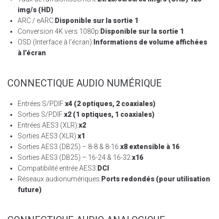
img/s (HD)
ARC / eARC:
Disponible sur la sortie 1
Conversion 4K vers 1080p:
Disponible sur la sortie 1
OSD (Interface à l’écran):
Informations de volume affichées
à l’écran
CONNECTIQUE AUDIO NUMÉRIQUE
Entrées S/PDIF:
x4 (2 optiques, 2 coaxiales)
Sorties S/PDIF:
x2 (1 optiques, 1 coaxiales)
Entrées AES3 (XLR):
x2
Sorties AES3 (XLR):
x1
Sorties AES3 (DB25) – 8-8 & 8-16:
x8 extensible à 16
Sorties AES3 (DB25) – 16-24 & 16-32:
x16
Compatibilité entrée AES3:
DCI
Réseaux audionumériques:
Ports redondés (pour utilisation
future)