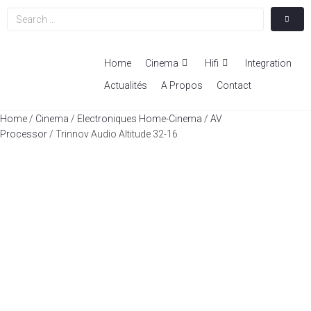
Home
Cinema
Hifi
Integration
Actualités
A Propos
Contact
Home
/
Cinema
/
Electroniques Home-Cinema
/
AV
Processor
/ Trinnov Audio Altitude 32-16