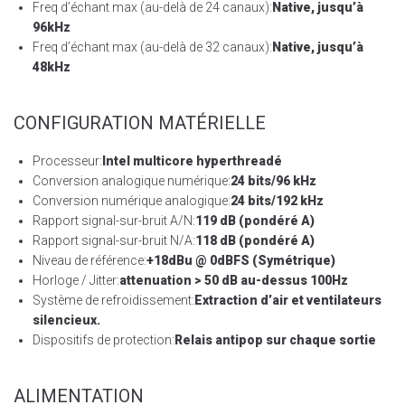
Freq d’échant max (au-delà de 24 canaux):
Native, jusqu’à
96kHz
Freq d’échant max (au-delà de 32 canaux):
Native, jusqu’à
48kHz
CONFIGURATION MATÉRIELLE
Processeur:
Intel multicore hyperthreadé
Conversion analogique numérique:
24 bits/96 kHz
Conversion numérique analogique:
24 bits/192 kHz
Rapport signal-sur-bruit A/N:
119 dB (pondéré A)
Rapport signal-sur-bruit N/A:
118 dB (pondéré A)
Niveau de référence:
+18dBu @ 0dBFS (Symétrique)
Horloge / Jitter:
attenuation > 50 dB au-dessus 100Hz
Système de refroidissement:
Extraction d’air et ventilateurs
silencieux.
Dispositifs de protection:
Relais antipop sur chaque sortie
ALIMENTATION