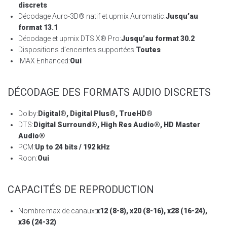
discrets
Décodage Auro-3D® natif et upmix Auromatic:
Jusqu’au
format 13.1
Décodage et upmix DTS:X® Pro:
Jusqu’au format 30.2
Dispositions d’enceintes supportées:
Toutes
IMAX Enhanced:
Oui
DÉCODAGE DES FORMATS AUDIO DISCRETS
Dolby:
Digital®, Digital Plus®, TrueHD®
DTS:
Digital Surround®, High Res Audio®, HD Master
Audio®
PCM:
Up to 24 bits / 192 kHz
Roon:
Oui
CAPACITÉS DE REPRODUCTION
Nombre max de canaux:
x12 (8-8), x20 (8-16), x28 (16-24),
x36 (24-32)