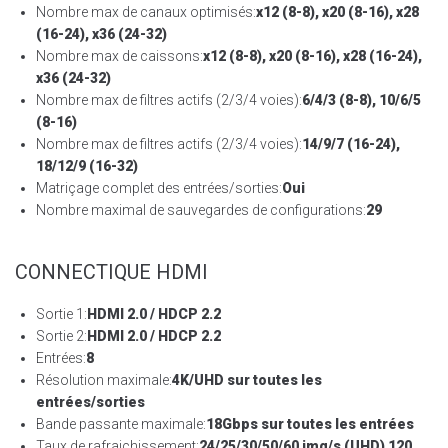
Nombre max de canaux optimisés:
x12 (8-8), x20 (8-16), x28
(16-24), x36 (24-32)
Nombre max de caissons:
x12 (8-8), x20 (8-16), x28 (16-24),
x36 (24-32)
Nombre max de filtres actifs (2/3/4 voies):
6/4/3 (8-8), 10/6/5
(8-16)
Nombre max de filtres actifs (2/3/4 voies):
14/9/7 (16-24),
18/12/9 (16-32)
Matriçage complet des entrées/sorties:
Oui
Nombre maximal de sauvegardes de configurations:
29
CONNECTIQUE HDMI
Sortie 1:
HDMI 2.0 / HDCP 2.2
Sortie 2:
HDMI 2.0 / HDCP 2.2
Entrées:
8
Résolution maximale:
4K/UHD sur toutes les
entrées/sorties
Bande passante maximale:
18Gbps sur toutes les entrées
Taux de rafraichissement:
24/25/30/50/60 img/s (UHD) 120