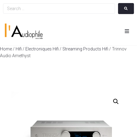
Hom
Home
/
Hifi
/
Electroniques Hifi
/
Streaming Products Hifi
/ Trinnov
Audio Amethyst
Cin
Hifi
Integ
Actua
A Pr