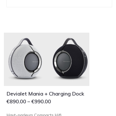
Devialet Mania + Charging Dock
€
890.00
–
€
990.00
Haut-parleurs Compacts Hifi
,