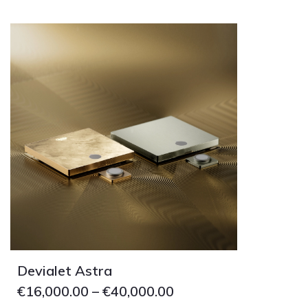
Grado
Grimm Audio
Harbeth
Hegel
HIFIMAN
HMS
ifi audio
Innuos
JBL
JL AUDIO
JVC
Kef
Devialet Astra
Kii Audio
€
16,000.00
–
€
40,000.00
Lehmann Audio