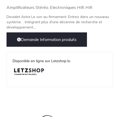
Amplificateurs Stéréo
Electroniques Hifi
Hifi
LEICA
,
,
LG
Devialet Astra Le son au firmament. Entrez dans un nouveau
système. Intégrant plus d'une décennie de recherche et
Linn
développement,...
Luxsin
Demande Information produits
LYNGDORF
Marantz
Mark Levinson
Disponible en ligne sur Letzshop.lu
Meze Headphones
Mo-Fi
Mola Mola
MONITOR AUDIO
MUSICAL FIDELITY
Nad
NOBLE