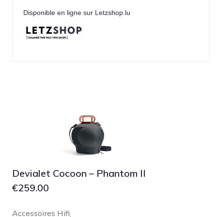
Disponible en ligne sur Letzshop.lu
TonTräger.audio
Transrotor
Trinnov Audio
Violectric
Vivid Audio
WADAX
Devialet Cocoon – Phantom II
€
259.00
Accessoires Hifi
,