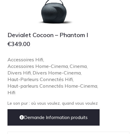
pmc
Primare
Pro-Ject Audio
Devialet Cocoon – Phantom I
psb SPEAKERS
€
349.00
Q Acoustics
QUAD
Accessoires Hifi
,
Accessoires Home-Cinema
Cinema
Raidho
,
,
Divers Hifi
Divers Home-Cinema
,
,
ROKSAN
Haut-Parleurs Connectés Hifi
,
Rose Hifi
Haut-parleurs Connectés Home-Cinema
,
Hifi
Rotel
Le son pur : où vous voulez, quand vous voulez
Ruark
SCANSONIC
Demande Information produits
Sennheiser
Technics