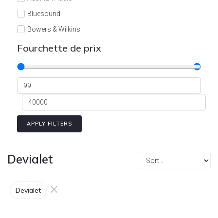
Cont
Bluesound
Bowers & Wilkins
Burson
Fourchette de prix
Cyrus
Dali
Dan D'Agostino
Degritter
Denon
APPLY FILTERS
Devialet
Enleum
Devialet
ESTELON
×
eversolo
Devialet
FELIKS-AUDIO
Focal