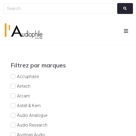
Hom
Cin
Filtrez par marques
Hifi
Accuphase
Airtech
Integ
Arcam
Astell & Kern
Actua
Audio Analogue
A Pr
Audio Research
Austrian Audio