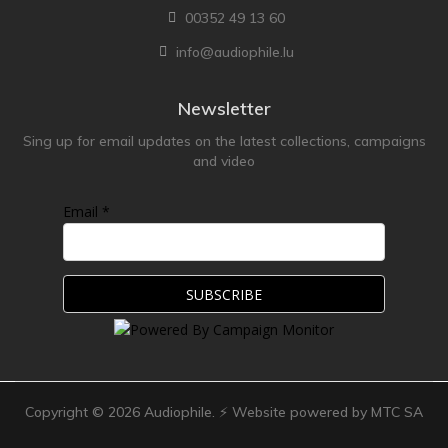
00352 49 13 60
info@audiophile.lu
Newsletter
Sing up for email updates on the latest collections, campaigns
and video
Email *
Copyright ©
2026
Audiophile. ⚡ Website powered by MTC SA