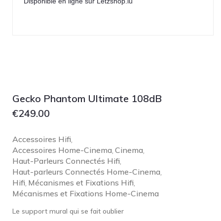
Disponible en ligne sur Letzshop.lu
Lehmann Audio
LEICA
LG
Linn
Luxsin
LYNGDORF
Gecko Phantom Ultimate 108dB
Marantz
€
249.00
Mark Levinson
Meze Headphones
Accessoires Hifi
,
Mo-Fi
Accessoires Home-Cinema
Cinema
,
,
Haut-Parleurs Connectés Hifi
Mola Mola
,
Haut-parleurs Connectés Home-Cinema
,
MONITOR AUDIO
Hifi
Mécanismes et Fixations Hifi
,
,
Mécanismes et Fixations Home-Cinema
MUSICAL FIDELITY
Nad
Le support mural qui se fait oublier