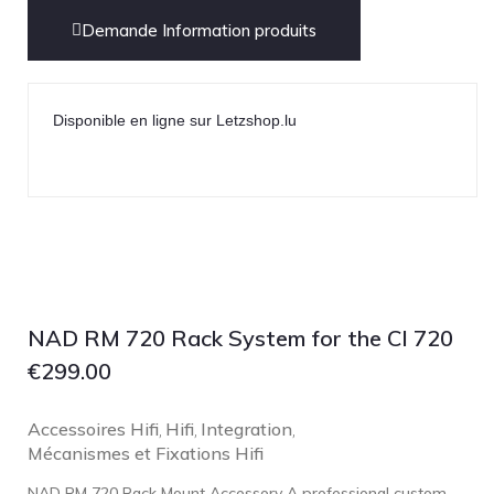
NOBLE
Demande Information produits
pmc
Primare
Pro-Ject Audio
Disponible en ligne sur Letzshop.lu
psb SPEAKERS
Q Acoustics
QUAD
Raidho
ROKSAN
Rose Hifi
NAD RM 720 Rack System for the CI 720
Rotel
€
299.00
Ruark
Accessoires Hifi
Hifi
Integration
,
,
,
SCANSONIC
Mécanismes et Fixations Hifi
Sennheiser
NAD RM 720 Rack Mount Accessory A professional custom