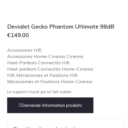
Focal
Grado
Grimm Audio
Devialet Gecko Phantom Ultimate 98dB
Harbeth
€
149.00
Hegel
HIFIMAN
Accessoires Hifi
,
Accessoires Home-Cinema
Cinema
,
,
HMS
Haut-Parleurs Connectés Hifi
,
ifi audio
Haut-parleurs Connectés Home-Cinema
,
Hifi
Mécanismes et Fixations Hifi
Innuos
,
,
Mécanismes et Fixations Home-Cinema
JBL
Le support mural qui se fait oublier
JL AUDIO
JVC
Demande Information produits
Kef
Kii Audio