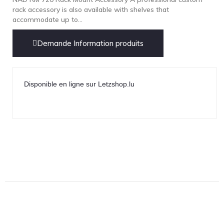
Technics
rack accessory is also available with shelves that
accommodate up to...
TonTräger.audio
Transrotor
Demande Information produits
Trinnov Audio
Violectric
Vivid Audio
Disponible en ligne sur Letzshop.lu
WADAX