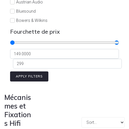
Austrian Audio
Bluesound
Bowers & Wilkins
Burson
Fourchette de prix
Cyrus
Dali
Dan D'Agostino
Degritter
Denon
APPLY FILTERS
Devialet
Enleum
Mécanis
ESTELON
mes et
Fixation
eversolo
s Hifi
FELIKS-AUDIO