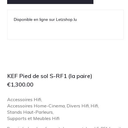
Technics
TonTräger.audio
Disponible en ligne sur Letzshop.lu
Transrotor
Trinnov Audio
Violectric
Vivid Audio
WADAX
KEF Pied de sol S-RF1 (la paire)
€
1,300.00
Accessoires Hifi
,
Accessoires Home-Cinema
Divers Hifi
Hifi
,
,
,
Stands Haut-Parleurs
,
Supports et Meubles Hifi