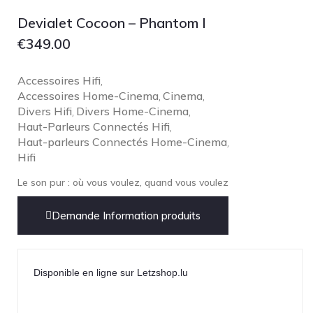
Focal
Devialet Cocoon – Phantom I
Grado
€
349.00
Grimm Audio
Harbeth
Accessoires Hifi
,
Accessoires Home-Cinema
Hegel
Cinema
,
,
Divers Hifi
Divers Home-Cinema
,
,
HIFIMAN
Haut-Parleurs Connectés Hifi
,
HMS
Haut-parleurs Connectés Home-Cinema
,
Hifi
ifi audio
Le son pur : où vous voulez, quand vous voulez
Innuos
JBL
Demande Information produits
JL AUDIO
JVC
Disponible en ligne sur Letzshop.lu
Kef
Kii Audio