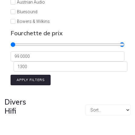
Austrian Audio
Bluesound
Bowers & Wilkins
Burson
Fourchette de prix
Cyrus
Dali
Dan D'Agostino
Degritter
Denon
APPLY FILTERS
Devialet
Enleum
Divers
ESTELON
Hifi
eversolo
FELIKS-AUDIO