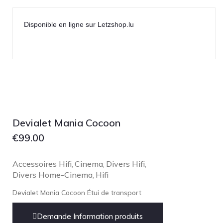
NOBLE
pmc
Disponible en ligne sur Letzshop.lu
Primare
Pro-Ject Audio
psb SPEAKERS
Q Acoustics
QUAD
Raidho
Devialet Mania Cocoon
ROKSAN
€
99.00
Rose Hifi
Accessoires Hifi
Rotel
Cinema
Divers Hifi
,
,
,
Divers Home-Cinema
Hifi
,
Ruark
Devialet Mania Cocoon Étui de transport
SCANSONIC
Sennheiser
Demande Information produits