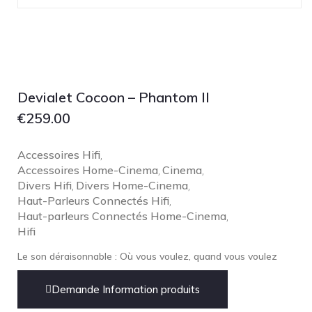
Lehmann Audio
LEICA
LG
Linn
Devialet Cocoon – Phantom II
Luxsin
€
259.00
LYNGDORF
Marantz
Accessoires Hifi
,
Mark Levinson
Accessoires Home-Cinema
Cinema
,
,
Meze Headphones
Divers Hifi
Divers Home-Cinema
,
,
Haut-Parleurs Connectés Hifi
,
Mo-Fi
Haut-parleurs Connectés Home-Cinema
,
Mola Mola
Hifi
MONITOR AUDIO
Le son déraisonnable : Où vous voulez, quand vous voulez
MUSICAL FIDELITY
Demande Information produits
Nad