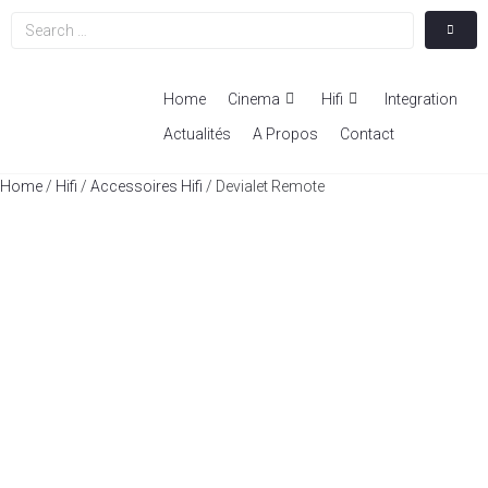
Home
Cinema
Hifi
Integration
Actualités
A Propos
Contact
Home
/
Hifi
/
Accessoires Hifi
/ Devialet Remote