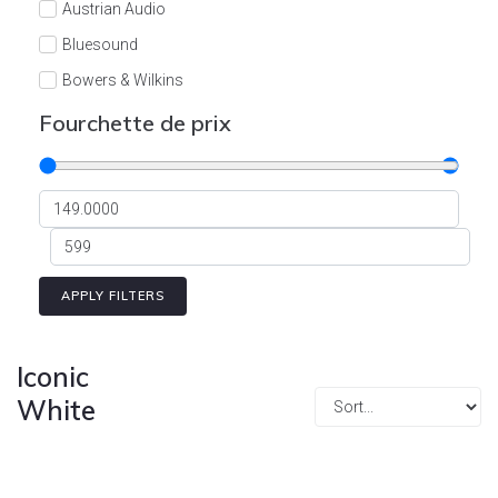
Austrian Audio
Bluesound
Bowers & Wilkins
Burson
Fourchette de prix
Cyrus
Dali
Dan D'Agostino
Degritter
Denon
APPLY FILTERS
Devialet
Enleum
Iconic
ESTELON
White
eversolo
FELIKS-AUDIO