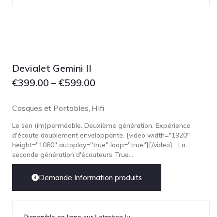
Lehmann Audio
LEICA
LG
Linn
Devialet Gemini II
Luxsin
€
399.00
–
€
599.00
LYNGDORF
Marantz
Casques et Portables
Hifi
,
Mark Levinson
Le son (im)perméable. Deuxième génération. Expérience
Meze Headphones
d'écoute doublement enveloppante. [video width="1920"
Mo-Fi
height="1080" autoplay="true" loop="true"][/video] La
seconde génération d'écouteurs True...
Mola Mola
MONITOR AUDIO
Demande Information produits
MUSICAL FIDELITY
Nad