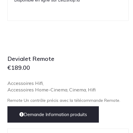
Disponible en ligne sur Letzshop.lu
NOBLE
pmc
Primare
Pro-Ject Audio
psb SPEAKERS
Q Acoustics
Devialet Remote
QUAD
€
189.00
Raidho
ROKSAN
Accessoires Hifi
,
Rose Hifi
Accessoires Home-Cinema
Cinema
Hifi
,
,
Rotel
Remote Un contrôle précis avec la télécommande Remote.
Ruark
Demande Information produits
SCANSONIC
Sennheiser