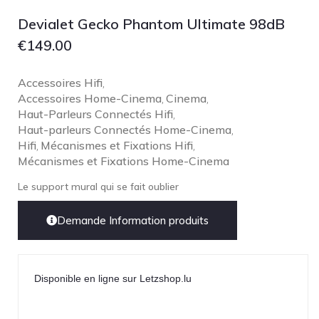
Focal
Devialet Gecko Phantom Ultimate 98dB
Grado
€
149.00
Grimm Audio
Harbeth
Accessoires Hifi
,
Accessoires Home-Cinema
Hegel
Cinema
,
,
Haut-Parleurs Connectés Hifi
,
HIFIMAN
Haut-parleurs Connectés Home-Cinema
,
HMS
Hifi
Mécanismes et Fixations Hifi
,
,
Mécanismes et Fixations Home-Cinema
ifi audio
Le support mural qui se fait oublier
Innuos
JBL
Demande Information produits
JL AUDIO
JVC
Disponible en ligne sur Letzshop.lu
Kef
Kii Audio