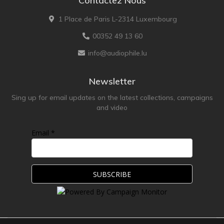
Contactez Nous
1 Place de Paris L-2314 Luxembourg
00352 49 13 60
info@audiophile.lu
Newsletter
Sing up for email updates on the latest collections, campaigns
and video
Email *