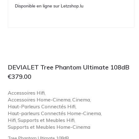
Technics
Disponible en ligne sur Letzshop.lu
TonTräger.audio
Transrotor
Trinnov Audio
Violectric
Vivid Audio
WADAX
DEVIALET Tree Phantom Ultimate 108dB
€
379.00
Accessoires Hifi
,
Accessoires Home-Cinema
Cinema
,
,
Haut-Parleurs Connectés Hifi
,
Haut-parleurs Connectés Home-Cinema
,
Hifi
Supports et Meubles Hifi
,
,
Supports et Meubles Home-Cinema
Tree Phantom Ultimate 108dB