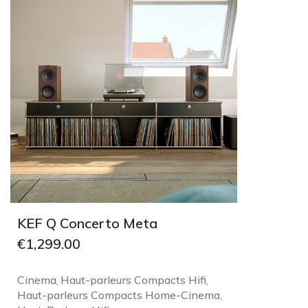
NOBLE
pmc
Primare
Pro-Ject Audio
psb SPEAKERS
Q Acoustics
QUAD
Raidho
ROKSAN
Rose Hifi
KEF Q Concerto Meta
Rotel
€
1,299.00
Ruark
SCANSONIC
Cinema
Haut-parleurs Compacts Hifi
,
,
Sennheiser
Haut-parleurs Compacts Home-Cinema
,