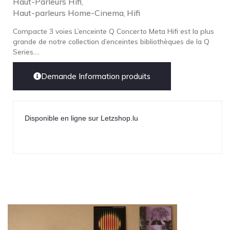
Haut-Parleurs Hifi
,
Technics
Haut-parleurs Home-Cinema
Hifi
,
TonTräger.audio
Compacte 3 voies L’enceinte Q Concerto Meta Hifi est la plus
Transrotor
grande de notre collection d’enceintes bibliothèques de la Q
Series....
Trinnov Audio
Violectric
Demande Information produits
Vivid Audio
WADAX
Disponible en ligne sur Letzshop.lu