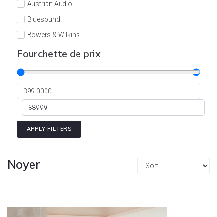
Austrian Audio
Bluesound
Bowers & Wilkins
Burson
Fourchette de prix
Cyrus
Dali
Dan D'Agostino
Degritter
Denon
APPLY FILTERS
Devialet
Enleum
Noyer
ESTELON
eversolo
FELIKS-AUDIO