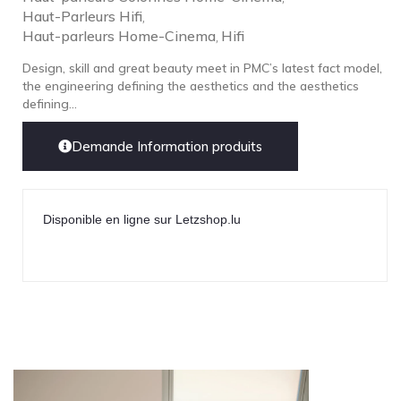
Lehmann Audio
Haut-Parleurs Hifi
,
Haut-parleurs Home-Cinema
Hifi
LEICA
,
LG
Design, skill and great beauty meet in PMC’s latest fact model,
the engineering defining the aesthetics and the aesthetics
Linn
defining...
Luxsin
Demande Information produits
LYNGDORF
Marantz
Mark Levinson
Disponible en ligne sur Letzshop.lu
Meze Headphones
Mo-Fi
Mola Mola
MONITOR AUDIO
MUSICAL FIDELITY
Nad