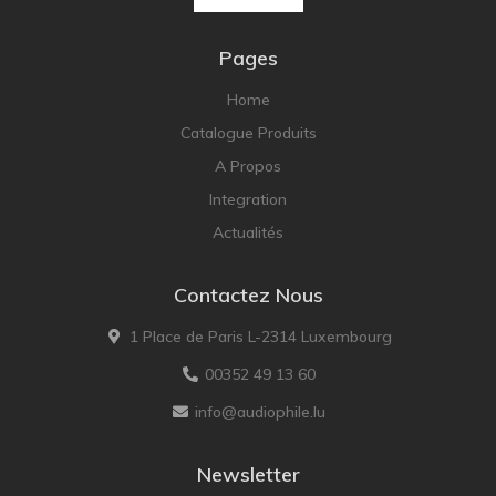
Pages
Home
Catalogue Produits
A Propos
Integration
Actualités
Contactez Nous
1 Place de Paris L-2314 Luxembourg
00352 49 13 60
info@audiophile.lu
Newsletter