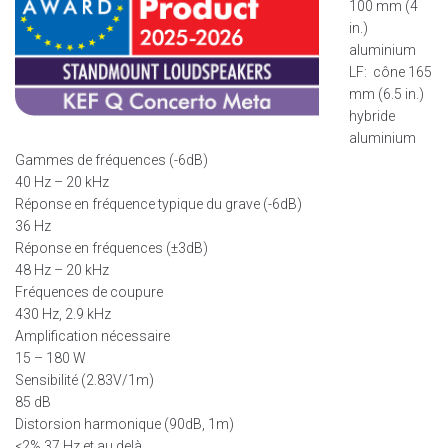
100 mm (4
in.)
aluminium
LF: cône 165
mm (6.5 in.)
hybride
aluminium
Gammes de fréquences (-6dB)
40 Hz – 20 kHz
Réponse en fréquence typique du grave (-6dB)
36 Hz
Réponse en fréquences (±3dB)
48 Hz – 20 kHz
Fréquences de coupure
430 Hz, 2.9 kHz
Amplification nécessaire
15 – 180 W
Sensibilité (2.83V/1m)
85 dB
Distorsion harmonique (90dB, 1m)
<2% 37 Hz et au delà