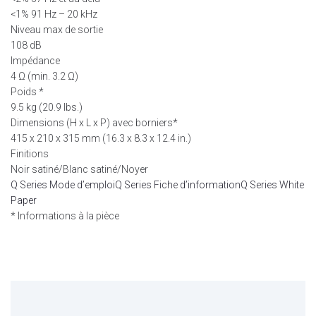
<1% 91 Hz – 20 kHz
Niveau max de sortie
108 dB
Impédance
4 Ω (min. 3.2 Ω)
Poids *
9.5 kg (20.9 lbs.)
Dimensions (H x L x P) avec borniers*
415 x 210 x 315 mm (16.3 x 8.3 x 12.4 in.)
Finitions
Noir satiné/Blanc satiné/Noyer
Q Series Mode d’emploi
Q Series Fiche d’information
Q Series White
Paper
* Informations à la pièce