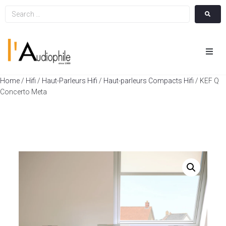
Hom
Home
/
Hifi
/
Haut-Parleurs Hifi
/
Haut-parleurs Compacts Hifi
/ KEF Q
Concerto Meta
Cin
Hifi
Integ
Actua
A Pr