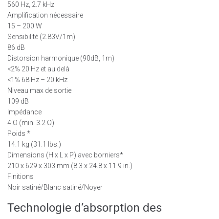
560 Hz, 2.7 kHz
Amplification nécessaire
15 – 200 W
Sensibilité (2.83V/1m)
86 dB
Distorsion harmonique (90dB, 1m)
<2% 20 Hz et au delà
<1% 68 Hz – 20 kHz
Niveau max de sortie
109 dB
Impédance
4 Ω (min. 3.2 Ω)
Poids *
14.1 kg (31.1 lbs.)
Dimensions (H x L x P) avec borniers*
210 x 629 x 303 mm (8.3 x 24.8 x 11.9 in.)
Finitions
Noir satiné/Blanc satiné/Noyer
Technologie d’absorption des