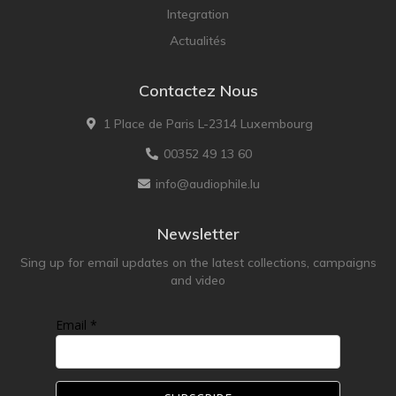
Integration
Actualités
Contactez Nous
1 Place de Paris L-2314 Luxembourg
00352 49 13 60
info@audiophile.lu
Newsletter
Sing up for email updates on the latest collections, campaigns
and video
Email *