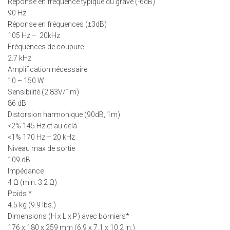
Réponse en fréquence typique du grave (-6dB)
90 Hz
Réponse en fréquences (±3dB)
105 Hz – 20kHz
Fréquences de coupure
2.7 kHz
Amplification nécessaire
10 – 150 W
Sensibilité (2.83V/1m)
86 dB
Distorsion harmonique (90dB, 1m)
<2% 145 Hz et au delà
<1% 170 Hz – 20 kHz
Niveau max de sortie
109 dB
Impédance
4 Ω (min. 3.2 Ω)
Poids *
4.5 kg (9.9 lbs.)
Dimensions (H x L x P) avec borniers*
176 x 180 x 259 mm (6.9 x 7.1 x 10.2 in.)