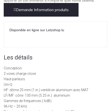
apporte un son immersif à n’importe quel home cinéma.
Demande Information produits
Disponible en ligne sur Letzshop.lu
Les détails
Conception
2 voies charge close
Haut-parleurs
Uni-Q:
HF: dôme 25 mm (1 in.) ventilé en aluminium avec MAT
LF/MF: cône 130 mm (5.25 in.) aluminium
Gammes de fréquences (-6dB)
96 Hz – 20 kHz