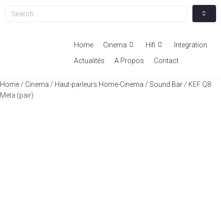
Home
Cinema
Hifi
Integration
Actualités
A Propos
Contact
Home
/
Cinema
/
Haut-parleurs Home-Cinema
/
Sound Bar
/ KEF Q8
Meta (pair)