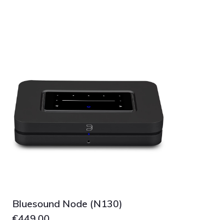
Bluesound Node (N130)
€
449.00