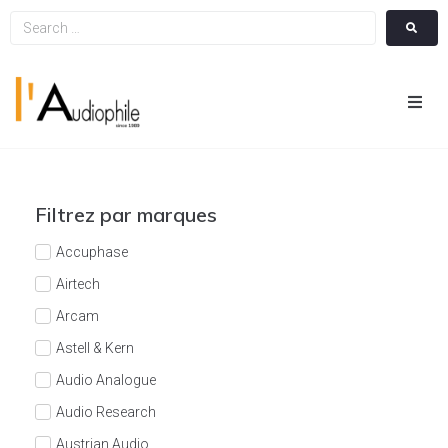
Hom
Cin
Filtrez par marques
Hifi
Accuphase
Airtech
Integ
Arcam
Astell & Kern
Actua
Audio Analogue
A Pr
Audio Research
Austrian Audio