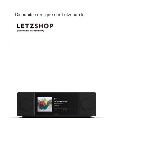
LEICA
Disponible en ligne sur Letzshop.lu
LG
Linn
Luxsin
LYNGDORF
Marantz
Mark Levinson
Meze Headphones
Mo-Fi
Mola Mola
MONITOR AUDIO
MUSICAL FIDELITY
Nad
NOBLE