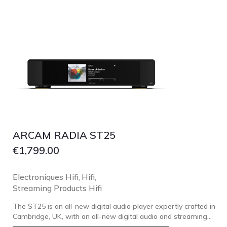
TonTräger.audio
Transrotor
Trinnov Audio
Violectric
Vivid Audio
WADAX
ARCAM RADIA ST25
€
1,799.00
Electroniques Hifi
Hifi
,
,
Streaming Products Hifi
The ST25 is an all-new digital audio player expertly crafted in
Cambridge, UK, with an all-new digital audio and streaming...