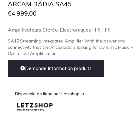
ARCAM RADIA SA45
pmc
€
4,999.00
Primare
Pro-Ject Audio
Amplificateurs Stéréo
Electroniques Hifi
Hifi
,
,
psb SPEAKERS
SA45 Streaming Integrated Amplifier With the power and
connectivity that the Aficionado is looking for Dynamic Music +
Q Acoustics
Optimised Amplification...
QUAD
Demande Information produits
Raidho
ROKSAN
Rose Hifi
Disponible en ligne sur Letzshop.lu
Rotel
Ruark
SCANSONIC
Sennheiser
Technics