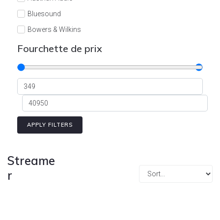
Cont
Bluesound
Bowers & Wilkins
Burson
Fourchette de prix
Cyrus
Dali
Dan D'Agostino
Degritter
Denon
APPLY FILTERS
Devialet
Enleum
Streame
ESTELON
r
eversolo
FELIKS-AUDIO
Focal