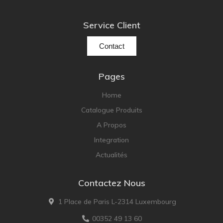
Service Client
Contact
Pages
Home
Catalogue Produits
A Propos
Integration
Actualités
Contactez Nous
1 Place de Paris L-2314 Luxembourg
00352 49 13 60