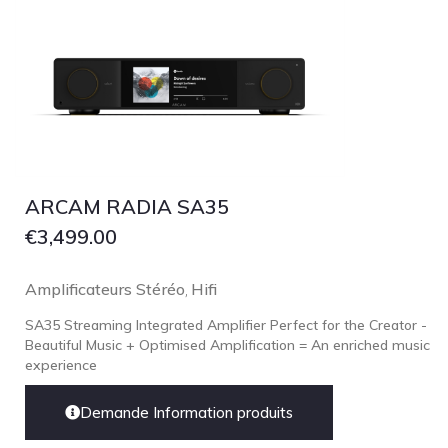
Grado
Grimm Audio
Harbeth
Hegel
HIFIMAN
HMS
ARCAM RADIA SA35
ifi audio
€
3,499.00
Innuos
JBL
Amplificateurs Stéréo
Hifi
,
JL AUDIO
SA35 Streaming Integrated Amplifier Perfect for the Creator -
Beautiful Music + Optimised Amplification = An enriched music
JVC
experience
Kef
Demande Information produits
Kii Audio
Lehmann Audio