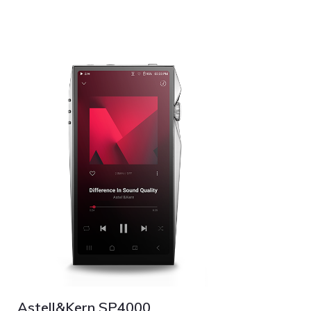
Astell&Kern SP4000