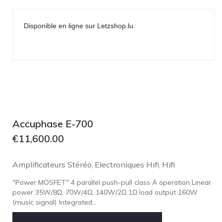
Disponible en ligne sur Letzshop.lu
Accuphase E-700
€
11,600.00
Amplificateurs Stéréo
Electroniques Hifi
Hifi
,
,
"Power MOSFET" 4 parallel push-pull class A operation Linear
power 35W/8Ω, 70W/4Ω, 140W/2Ω 1Ω load output 160W
(music signal) Integrated...