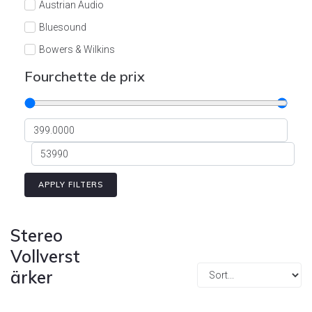
Austrian Audio
Bluesound
Bowers & Wilkins
Burson
Fourchette de prix
Cyrus
Dali
Dan D'Agostino
Degritter
Denon
APPLY FILTERS
Devialet
Enleum
Stereo
ESTELON
Vollverst
ärker
eversolo
FELIKS-AUDIO