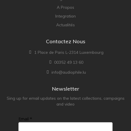
A Propos
Integration
Actualités
Contactez Nous
1 Place de Paris L-2314 Luxembourg
00352 49 13 60
info@audiophile.lu
Newsletter
Sing up for email updates on the latest collections, campaigns
and video
Email *