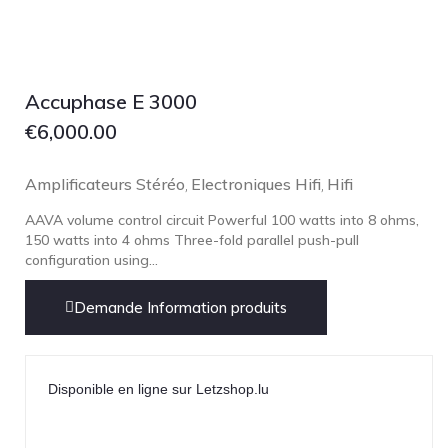
Lehmann Audio
LEICA
LG
Accuphase E 3000
Linn
€
6,000.00
Luxsin
LYNGDORF
Amplificateurs Stéréo
Electroniques Hifi
Hifi
,
,
Marantz
AAVA volume control circuit Powerful 100 watts into 8 ohms,
Mark Levinson
150 watts into 4 ohms Three-fold parallel push-pull
configuration using...
Meze Headphones
Mo-Fi
Demande Information produits
Mola Mola
MONITOR AUDIO
Disponible en ligne sur Letzshop.lu
MUSICAL FIDELITY
Nad