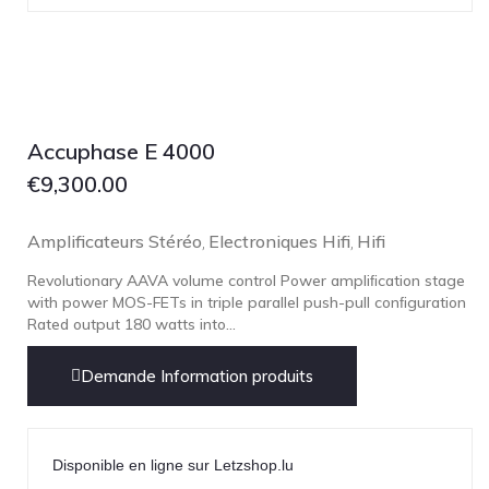
NOBLE
pmc
Primare
Pro-Ject Audio
Accuphase E 4000
psb SPEAKERS
€
9,300.00
Q Acoustics
QUAD
Amplificateurs Stéréo
Electroniques Hifi
Hifi
,
,
Raidho
Revolutionary AAVA volume control Power ampliﬁcation stage
ROKSAN
with power MOS-FETs in triple parallel push-pull conﬁguration
Rose Hifi
Rated output 180 watts into...
Rotel
Demande Information produits
Ruark
SCANSONIC
Sennheiser
Disponible en ligne sur Letzshop.lu