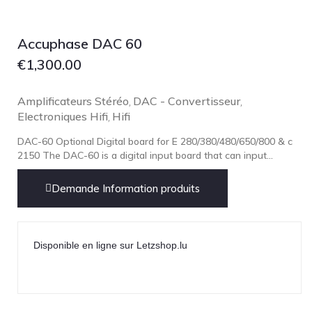
Focal
Grado
Accuphase DAC 60
Grimm Audio
€
1,300.00
Harbeth
Hegel
Amplificateurs Stéréo
DAC - Convertisseur
,
,
Electroniques Hifi
Hifi
HIFIMAN
,
HMS
DAC-60 Optional Digital board for E 280/380/480/650/800 & c
2150 The DAC-60 is a digital input board that can input...
ifi audio
Innuos
Demande Information produits
JBL
JL AUDIO
Disponible en ligne sur Letzshop.lu
JVC
Kef
Kii Audio