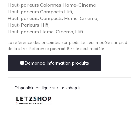
Haut-parleurs Colonnes Home-Cinema
,
LEICA
Haut-parleurs Compacts Hifi
,
Haut-parleurs Compacts Home-Cinema
LG
,
Haut-Parleurs Hifi
,
Linn
Haut-parleurs Home-Cinema
Hifi
,
Luxsin
La référence des enceintes sur pieds Le seul modèle sur pied
LYNGDORF
de la série Reference pourrait être le seul modèle...
Marantz
Demande Information produits
Mark Levinson
Meze Headphones
Mo-Fi
Disponible en ligne sur Letzshop.lu
Mola Mola
MONITOR AUDIO
MUSICAL FIDELITY
Nad
NOBLE