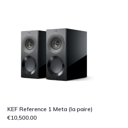
Grado
Grimm Audio
Harbeth
Hegel
HIFIMAN
HMS
ifi audio
Innuos
JBL
JL AUDIO
JVC
KEF Reference 1 Meta (la paire)
Kef
€
10,500.00
Kii Audio
Lehmann Audio