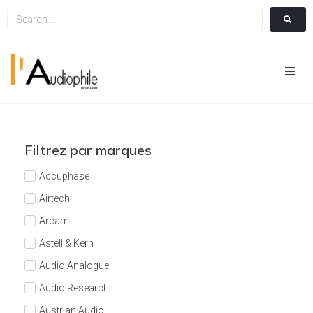
Hom
Cin
Filtrez par marques
Hifi
Accuphase
Airtech
Integ
Arcam
Astell & Kern
Actua
Audio Analogue
A Pr
Audio Research
Austrian Audio