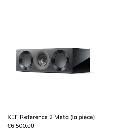
pmc
Primare
Pro-Ject Audio
psb SPEAKERS
Q Acoustics
QUAD
Raidho
ROKSAN
Rose Hifi
Rotel
Ruark
SCANSONIC
KEF Reference 2 Meta (la pièce)
Sennheiser
€
6,500.00
Technics