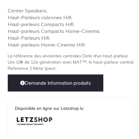
TonTräger.audio
Center Speakers
,
Haut-Parleurs colonnes Hifi
,
Transrotor
Haut-parleurs Compacts Hifi
,
Trinnov Audio
Haut-parleurs Compacts Home-Cinema
,
Haut-Parleurs Hifi
,
Violectric
Haut-parleurs Home-Cinema
Hifi
,
Vivid Audio
La référence des enceintes centrales Doté d'un haut-parleur
WADAX
Uni-Q® de 12e génération avec MAT™, le haut-parleur central
Reference 2 Meta (peut...
Demande Information produits
Disponible en ligne sur Letzshop.lu