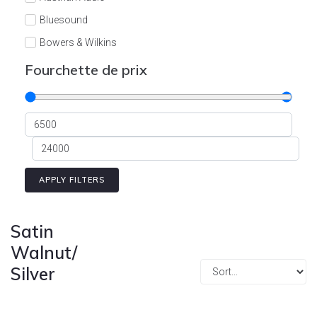
Cont
Bluesound
Bowers & Wilkins
Burson
Fourchette de prix
Cyrus
Dali
Dan D'Agostino
Degritter
Denon
APPLY FILTERS
Devialet
Enleum
Satin
ESTELON
Walnut/
Silver
eversolo
FELIKS-AUDIO
Focal