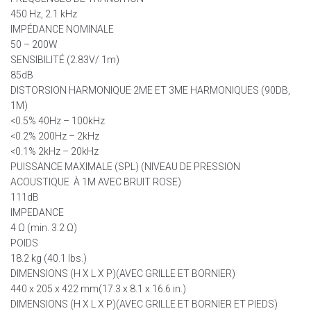
450 Hz, 2.1 kHz
IMPÉDANCE NOMINALE
50 – 200W
SENSIBILITÉ (2.83V/ 1m)
85dB
DISTORSION HARMONIQUE 2ME ET 3ME HARMONIQUES (90DB,
1M)
<0.5% 40Hz – 100kHz
<0.2% 200Hz – 2kHz
<0.1% 2kHz – 20kHz
PUISSANCE MAXIMALE (SPL) (NIVEAU DE PRESSION
ACOUSTIQUE À 1M AVEC BRUIT ROSE)
111dB
IMPEDANCE
4 Ω (min. 3.2 Ω)
POIDS
18.2 kg (40.1 lbs.)
DIMENSIONS (H X L X P)(AVEC GRILLE ET BORNIER)
440 x 205 x 422 mm(17.3 x 8.1 x 16.6 in.)
DIMENSIONS (H X L X P)(AVEC GRILLE ET BORNIER ET PIEDS)