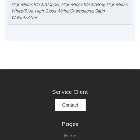
High-Gloss Black/Copper
,
High-Gloss Black/Grey
,
High-Gloss
White/Blue
,
High-Gloss White/Champagne
,
Satin
Walnut/Silver
Service Client
Contact
Pages
Home