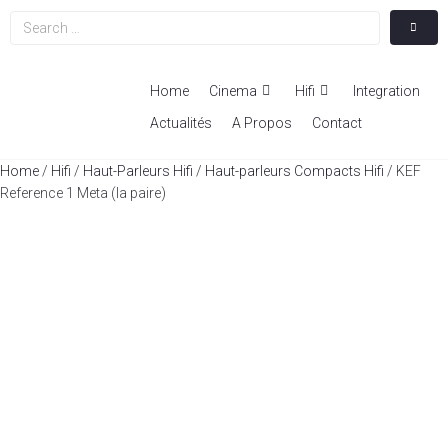
Home
Cinema
Hifi
Integration
Actualités
A Propos
Contact
Home
/
Hifi
/
Haut-Parleurs Hifi
/
Haut-parleurs Compacts Hifi
/ KEF
Reference 1 Meta (la paire)