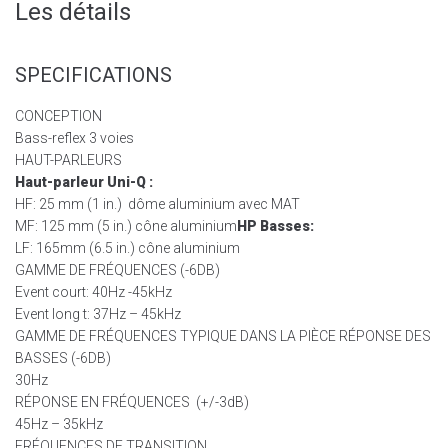
Les détails
SPECIFICATIONS
CONCEPTION
Bass-reflex 3 voies
HAUT-PARLEURS
Haut-parleur Uni-Q :
HF: 25 mm (1 in.) dôme aluminium avec MAT
MF: 125 mm (5 in.) cône aluminium
HP Basses:
LF: 165mm (6.5 in.) cône aluminium
GAMME DE FRÉQUENCES (-6DB)
Event court: 40Hz -45kHz
Event long t: 37Hz – 45kHz
GAMME DE FRÉQUENCES TYPIQUE DANS LA PIÈCE RÉPONSE DES
BASSES (-6DB)
30Hz
RÉPONSE EN FRÉQUENCES (+/-3dB)
45Hz – 35kHz
FRÉQUENCES DE TRANSITION