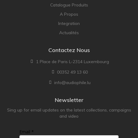
Catalogue Produits
A Propos
Integration
Actualités
Contactez Nous
1 Place de Paris L-2314 Luxembourg
00352 49 13 60
info@audiophile.lu
Newsletter
Sing up for email updates on the latest collections, campaigns
and video
Email *