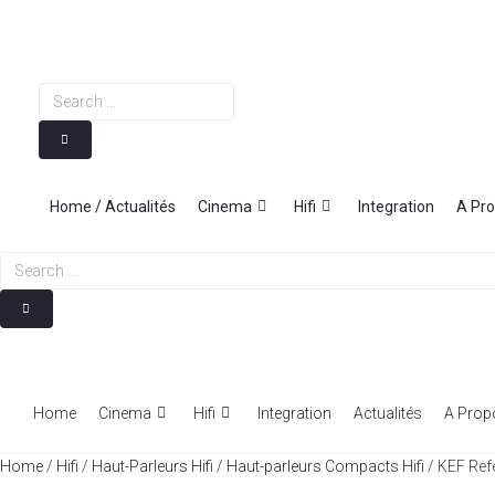
Skip
to
content
Search
…
Home / Actualités
Cinema
Hifi
Integration
A Pr
Search
…
Home
Cinema
Hifi
Integration
Actualités
A Prop
Home
/
Hifi
/
Haut-Parleurs Hifi
/
Haut-parleurs Compacts Hifi
/ KEF Refe