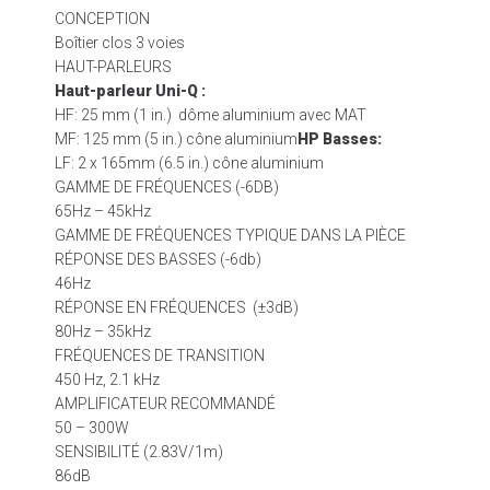
CONCEPTION
Boîtier clos 3 voies
HAUT-PARLEURS
Haut-parleur Uni-Q :
HF: 25 mm (1 in.) dôme aluminium avec MAT
MF: 125 mm (5 in.) cône aluminium
HP Basses:
LF: 2 x 165mm (6.5 in.) cône aluminium
GAMME DE FRÉQUENCES (-6DB)
65Hz – 45kHz
GAMME DE FRÉQUENCES TYPIQUE DANS LA PIÈCE
RÉPONSE DES BASSES (-6db)
46Hz
RÉPONSE EN FRÉQUENCES (±3dB)
80Hz – 35kHz
FRÉQUENCES DE TRANSITION
450 Hz, 2.1 kHz
AMPLIFICATEUR RECOMMANDÉ
50 – 300W
SENSIBILITÉ (2.83V/1m)
86dB