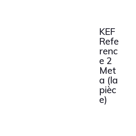
KEF
Refe
renc
e 2
Met
a (la
pièc
e)