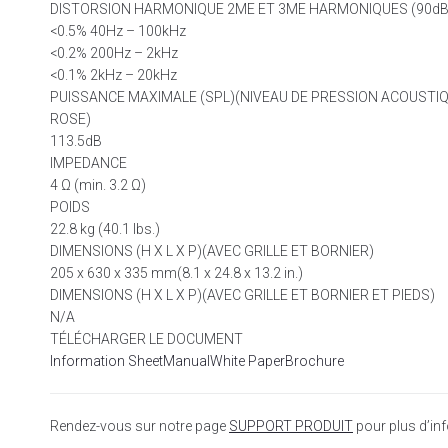
DISTORSION HARMONIQUE 2ME ET 3ME HARMONIQUES (90dB
<0.5% 40Hz – 100kHz
<0.2% 200Hz – 2kHz
<0.1% 2kHz – 20kHz
PUISSANCE MAXIMALE (SPL)(NIVEAU DE PRESSION ACOUSTIQ
ROSE)
113.5dB
IMPEDANCE
4 Ω (min. 3.2 Ω)
POIDS
22.8 kg (40.1 lbs.)
DIMENSIONS (H X L X P)(AVEC GRILLE ET BORNIER)
205 x 630 x 335 mm(8.1 x 24.8 x 13.2 in.)
DIMENSIONS (H X L X P)(AVEC GRILLE ET BORNIER ET PIEDS)
N/A
TÉLÉCHARGER LE DOCUMENT
Information Sheet
Manual
White Paper
Brochure
Rendez-vous sur notre page
SUPPORT PRODUIT
pour plus d’inf