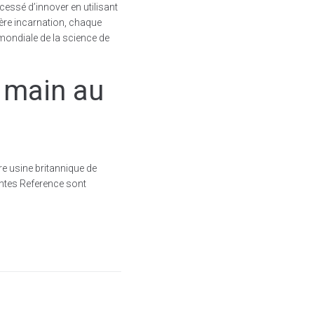
cessé d’innover en utilisant
ère incarnation, chaque
mondiale de la science de
a main au
e usine britannique de
intes Reference sont