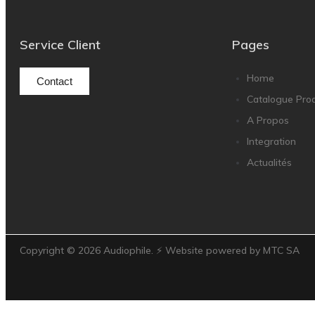
Service Client
Pages
Home
Contact
Catalogue Prod
A Propos
Integration
Actualités
Copyright ©
2026
Audiophile. ⚡ Website powered by MTC SA