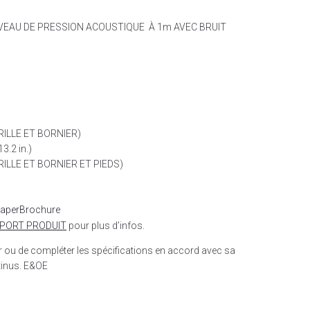
VEAU DE PRESSION ACOUSTIQUE À 1m AVEC BRUIT
RILLE ET BORNIER)
3.2 in.)
RILLE ET BORNIER ET PIEDS)
Paper
Brochure
PORT PRODUIT
pour plus d’infos.
er ou de compléter les spécifications en accord avec sa
tinus. E&OE