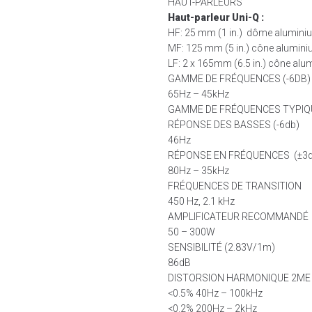
HAUT-PARLEURS
Haut-parleur Uni-Q :
HF: 25 mm (1 in.) dôme alumin
MF: 125 mm (5 in.) cône alumin
LF: 2 x 165mm (6.5 in.) cône al
GAMME DE FRÉQUENCES (-6DB)
65Hz – 45kHz
GAMME DE FRÉQUENCES TYPIQU
RÉPONSE DES BASSES (-6db)
46Hz
RÉPONSE EN FRÉQUENCES (±3
80Hz – 35kHz
FRÉQUENCES DE TRANSITION
450 Hz, 2.1 kHz
AMPLIFICATEUR RECOMMANDÉ
50 – 300W
SENSIBILITÉ (2.83V/1m)
86dB
DISTORSION HARMONIQUE 2ME 
<0.5% 40Hz – 100kHz
<0.2% 200Hz – 2kHz