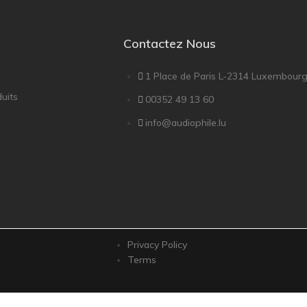
Contactez Nous
1 Place de Paris L-2314 Luxembour
uits
00352 49 13 60
info@audiophile.lu
Privacy Policy
Terms