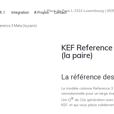
1 Place de Paris L-2314 Luxembourg | 0035
fi
Integration
A Propos
Contact
erence 3 Meta (la paire)
KEF Reference
(la paire)
La référence des
Le modèle colonne Reference 3 
sensationnelle pour un large éve
®
Uni-Q
de 12e génération avec
KEF, et qui vous place solidemen