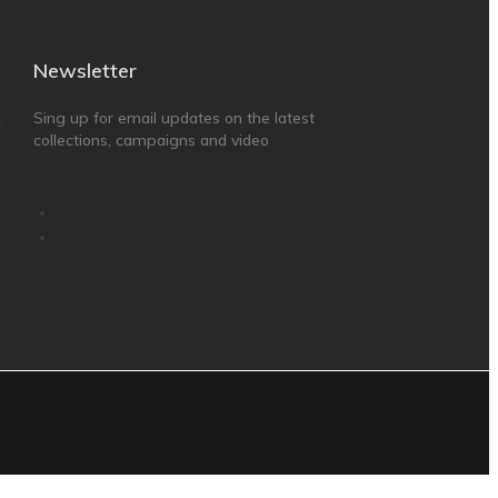
Newsletter
Sing up for email updates on the latest
g
collections, campaigns and video