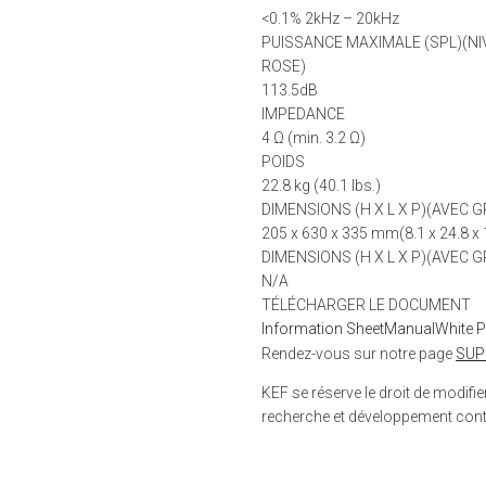
<0.1% 2kHz – 20kHz
PUISSANCE MAXIMALE (SPL)(NI
ROSE)
113.5dB
IMPEDANCE
4 Ω (min. 3.2 Ω)
POIDS
22.8 kg (40.1 lbs.)
DIMENSIONS (H X L X P)(AVEC G
205 x 630 x 335 mm(8.1 x 24.8 x 1
DIMENSIONS (H X L X P)(AVEC G
N/A
TÉLÉCHARGER LE DOCUMENT
Information Sheet
Manual
White 
Rendez-vous sur notre page
SUP
KEF se réserve le droit de modifi
recherche et développement con