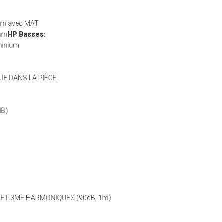
ium avec MAT
ium
HP Basses:
uminium
E DANS LA PIÈCE
dB)
ET 3ME HARMONIQUES (90dB, 1m)