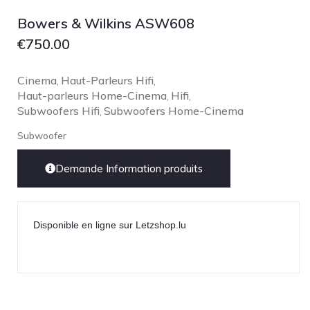
Focal
Bowers & Wilkins ASW608
Grado
€
750.00
Grimm Audio
Harbeth
Cinema
Haut-Parleurs Hifi
,
,
Haut-parleurs Home-Cinema
Hegel
Hifi
,
,
Subwoofers Hifi
Subwoofers Home-Cinema
,
HIFIMAN
Subwoofer
HMS
ifi audio
Demande Information produits
Innuos
JBL
Disponible en ligne sur Letzshop.lu
JL AUDIO
JVC
Kef
Kii Audio