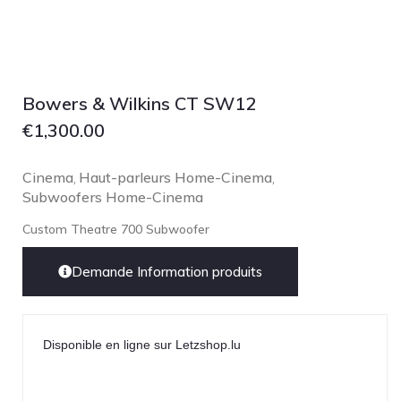
NOBLE
pmc
Primare
Pro-Ject Audio
Bowers & Wilkins CT SW12
psb SPEAKERS
€
1,300.00
Q Acoustics
Cinema
Haut-parleurs Home-Cinema
,
,
QUAD
Subwoofers Home-Cinema
Raidho
Custom Theatre 700 Subwoofer
ROKSAN
Rose Hifi
Demande Information produits
Rotel
Ruark
Disponible en ligne sur Letzshop.lu
SCANSONIC
Sennheiser