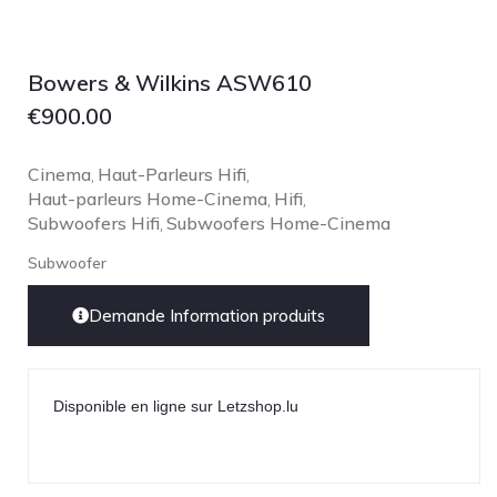
Lehmann Audio
LEICA
Bowers & Wilkins ASW610
LG
€
900.00
Linn
Luxsin
Cinema
Haut-Parleurs Hifi
,
,
LYNGDORF
Haut-parleurs Home-Cinema
Hifi
,
,
Subwoofers Hifi
Subwoofers Home-Cinema
Marantz
,
Mark Levinson
Subwoofer
Meze Headphones
Demande Information produits
Mo-Fi
Mola Mola
MONITOR AUDIO
Disponible en ligne sur Letzshop.lu
MUSICAL FIDELITY
Nad