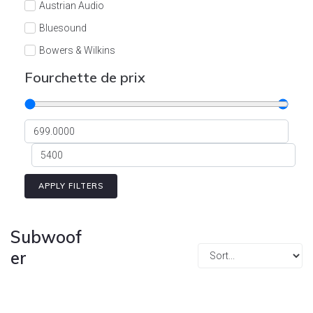
Austrian Audio
Bluesound
Bowers & Wilkins
Burson
Fourchette de prix
Cyrus
Dali
Dan D'Agostino
Degritter
Denon
APPLY FILTERS
Devialet
Enleum
Subwoof
ESTELON
er
eversolo
FELIKS-AUDIO