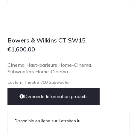
Technics
TonTräger.audio
Transrotor
Trinnov Audio
Bowers & Wilkins CT SW15
Violectric
€
1,600.00
Vivid Audio
WADAX
Cinema
Haut-parleurs Home-Cinema
,
,
Subwoofers Home-Cinema
Custom Theatre 700 Subwoofer
Demande Information produits
Disponible en ligne sur Letzshop.lu