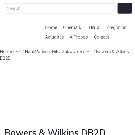
Home
Cinema
Hifi
Integration
Actualités
A Propos
Contact
Home
/
Hifi
/
Haut-Parleurs Hifi
/
Subwoofers Hifi
/ Bowers & Wilkins
DB2D
Bowers & Wilkins DB2D