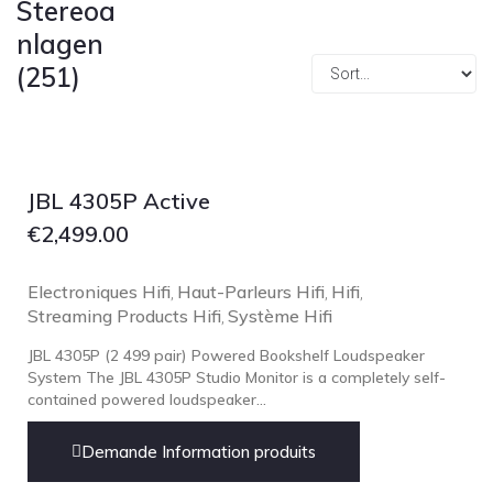
Stereoa
Focal
nlagen
Grado
(251)
Grimm Audio
Harbeth
Hegel
HIFIMAN
JBL 4305P Active
HMS
€
2,499.00
ifi audio
Electroniques Hifi
Innuos
Haut-Parleurs Hifi
Hifi
,
,
,
Streaming Products Hifi
Système Hifi
,
JBL
JBL 4305P (2 499 pair) Powered Bookshelf Loudspeaker
JL AUDIO
System The JBL 4305P Studio Monitor is a completely self-
JVC
contained powered loudspeaker...
Kef
Demande Information produits
Kii Audio