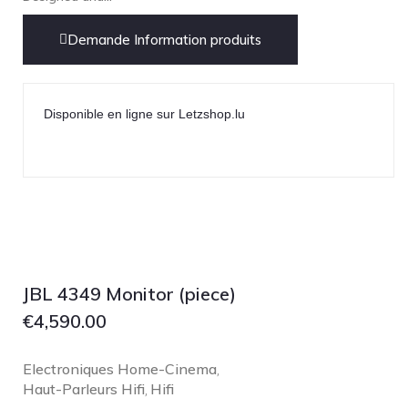
NOBLE
pmc
Demande Information produits
Primare
Pro-Ject Audio
Disponible en ligne sur Letzshop.lu
psb SPEAKERS
Q Acoustics
QUAD
Raidho
ROKSAN
Rose Hifi
JBL 4349 Monitor (piece)
Rotel
€
4,590.00
Ruark
SCANSONIC
Electroniques Home-Cinema
,
Sennheiser
Haut-Parleurs Hifi
Hifi
,