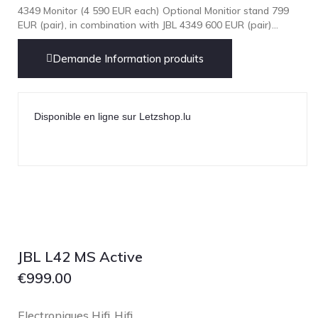
Technics
4349 Monitor (4 590 EUR each) Optional Monitior stand 799
EUR (pair), in combination with JBL 4349 600 EUR (pair)...
TonTräger.audio
Transrotor
Demande Information produits
Trinnov Audio
Violectric
Disponible en ligne sur Letzshop.lu
Vivid Audio
WADAX
JBL L42 MS Active
€
999.00
Electroniques Hifi
Hifi
,
,