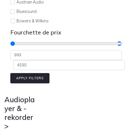
Austrian Audio
Bluesound
Bowers & Wilkins
Burson
Fourchette de prix
Cyrus
Dali
Dan D'Agostino
Degritter
Denon
APPLY FILTERS
Devialet
Enleum
Audiopla
ESTELON
yer & -
rekorder
eversolo
>
FELIKS-AUDIO