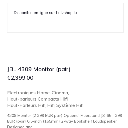
Lehmann Audio
LEICA
Disponible en ligne sur Letzshop.lu
LG
Linn
Luxsin
LYNGDORF
Marantz
Mark Levinson
JBL 4309 Monitor (pair)
Meze Headphones
€
2,399.00
Mo-Fi
Electroniques Home-Cinema
,
Mola Mola
Haut-parleurs Compacts Hifi
,
MONITOR AUDIO
Haut-Parleurs Hifi
Hifi
Système Hifi
,
,
MUSICAL FIDELITY
4309 Monitor (2 399 EUR pair) Optional Floorstand JS-65 - 399
EUR (pair) 6.5-inch (165mm) 2-way Bookshelf Loudspeaker
Nad
Designed and...