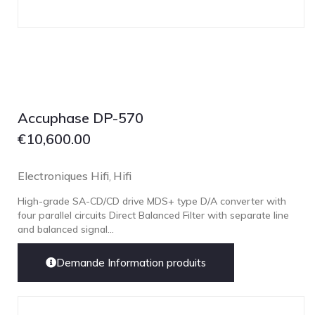
NOBLE
pmc
Primare
Pro-Ject Audio
psb SPEAKERS
Accuphase DP-570
Q Acoustics
€
10,600.00
QUAD
Raidho
Electroniques Hifi
Hifi
,
ROKSAN
High-grade SA-CD/CD drive MDS+ type D/A converter with
Rose Hifi
four parallel circuits Direct Balanced Filter with separate line
and balanced signal...
Rotel
Ruark
Demande Information produits
SCANSONIC
Sennheiser