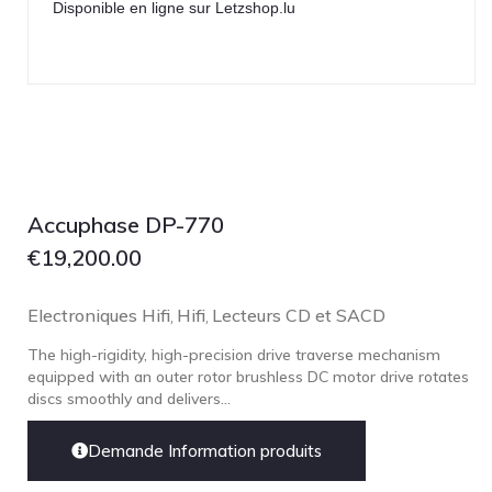
Disponible en ligne sur Letzshop.lu
Technics
TonTräger.audio
Transrotor
Trinnov Audio
Violectric
Vivid Audio
Accuphase DP-770
WADAX
€
19,200.00
Electroniques Hifi
Hifi
Lecteurs CD et SACD
,
,
The high-rigidity, high-precision drive traverse mechanism
equipped with an outer rotor brushless DC motor drive rotates
discs smoothly and delivers...
Demande Information produits