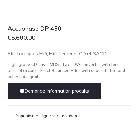
Focal
Grado
Grimm Audio
Accuphase DP 450
Harbeth
€
5,600.00
Hegel
HIFIMAN
Electroniques Hifi
Hifi
Lecteurs CD et SACD
,
,
HMS
High-grade CD drive. MDS+ type D/A converter with four
parallel circuits. Direct Balanced Filter with separate line and
ifi audio
balanced signal...
Innuos
JBL
Demande Information produits
JL AUDIO
JVC
Disponible en ligne sur Letzshop.lu
Kef
Kii Audio