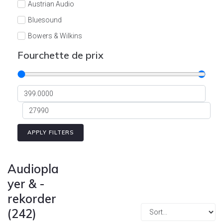
Austrian Audio
Bluesound
Bowers & Wilkins
Burson
Fourchette de prix
Cyrus
Dali
Dan D'Agostino
Degritter
Denon
APPLY FILTERS
Devialet
Enleum
Audiopla
ESTELON
yer & -
rekorder
eversolo
(242)
FELIKS-AUDIO