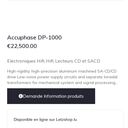
Lehmann Audio
LEICA
LG
Linn
Accuphase DP-1000
Luxsin
€
22,500.00
LYNGDORF
Marantz
Electroniques Hifi
Hifi
Lecteurs CD et SACD
,
,
Mark Levinson
High-rigidity, high-precision aluminum machined SA-CD/CD
Meze Headphones
drive Low-noise power supply circuits and separate toroidal
transformers for mechanical system and signal processing...
Mo-Fi
Mola Mola
Demande Information produits
MONITOR AUDIO
MUSICAL FIDELITY
Disponible en ligne sur Letzshop.lu
Nad