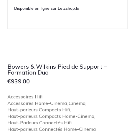
NOBLE
Disponible en ligne sur Letzshop.lu
pmc
Primare
Pro-Ject Audio
psb SPEAKERS
Q Acoustics
QUAD
Bowers & Wilkins Pied de Support –
Raidho
Formation Duo
ROKSAN
€
939.00
Rose Hifi
Accessoires Hifi
Rotel
,
Accessoires Home-Cinema
Cinema
,
,
Ruark
Haut-parleurs Compacts Hifi
,
Haut-parleurs Compacts Home-Cinema
SCANSONIC
,
Haut-Parleurs Connectés Hifi
,
Sennheiser
Haut-parleurs Connectés Home-Cinema
,