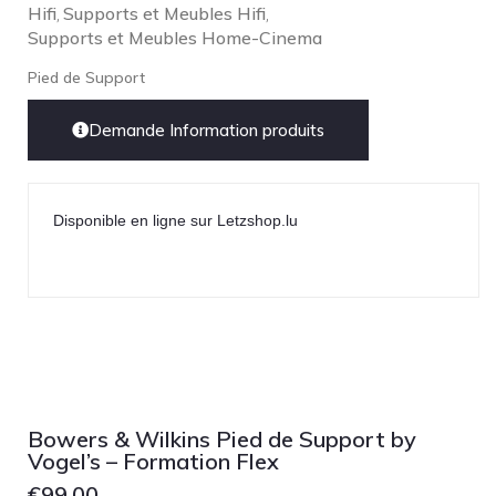
Technics
Hifi
Supports et Meubles Hifi
,
,
Supports et Meubles Home-Cinema
TonTräger.audio
Pied de Support
Transrotor
Trinnov Audio
Demande Information produits
Violectric
Vivid Audio
Disponible en ligne sur Letzshop.lu
WADAX
Bowers & Wilkins Pied de Support by
Vogel’s – Formation Flex
€
99.00