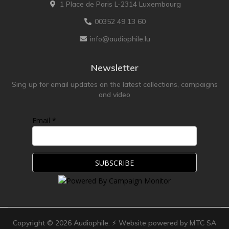
1 Place de Paris L-2314 Luxembourg
00352 49 13 60
info@audiophile.lu
Newsletter
Sing up for email updates on the latest collections, campaigns
and video
Email *
Copyright ©
2026
Audiophile. ⚡ Website powered by MTC SA