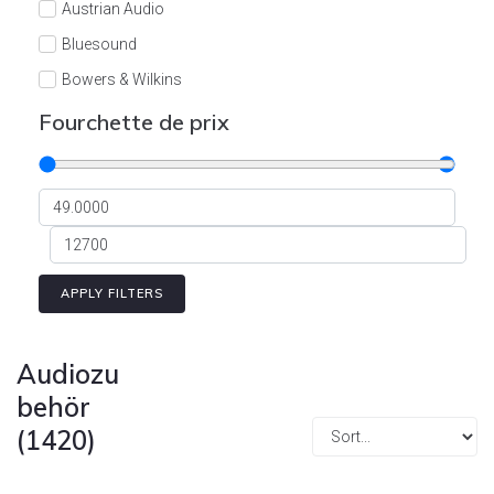
Austrian Audio
Bluesound
Bowers & Wilkins
Burson
Fourchette de prix
Cyrus
Dali
Dan D'Agostino
Degritter
Denon
APPLY FILTERS
Devialet
Enleum
Audiozu
ESTELON
behör
(1420)
eversolo
FELIKS-AUDIO