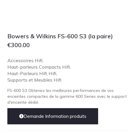
Lehmann Audio
LEICA
LG
Linn
Bowers & Wilkins FS-600 S3 (la paire)
Luxsin
€
300.00
LYNGDORF
Marantz
Accessoires Hifi
,
Haut-parleurs Compacts Hifi
,
Mark Levinson
Haut-Parleurs Hifi
Hifi
,
,
Meze Headphones
Supports et Meubles Hifi
Mo-Fi
FS-600 S3 Obtenez les meilleures performances de vos
enceintes compactes de la gamme 600 Series avec le support
Mola Mola
d'enceinte dédié.
MONITOR AUDIO
MUSICAL FIDELITY
Demande Information produits
Nad