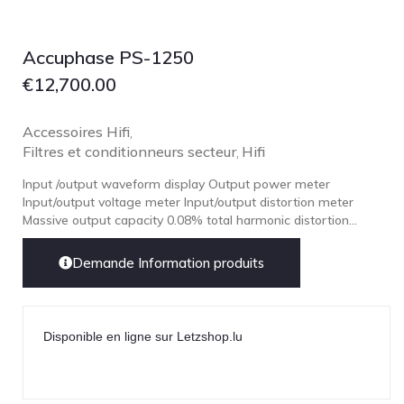
Focal
Grado
Accuphase PS-1250
Grimm Audio
€
12,700.00
Harbeth
Hegel
Accessoires Hifi
,
Filtres et conditionneurs secteur
Hifi
HIFIMAN
,
HMS
Input /output waveform display Output power meter
Input/output voltage meter Input/output distortion meter
ifi audio
Massive output capacity 0.08% total harmonic distortion...
Innuos
Demande Information produits
JBL
JL AUDIO
JVC
Disponible en ligne sur Letzshop.lu
Kef
Kii Audio