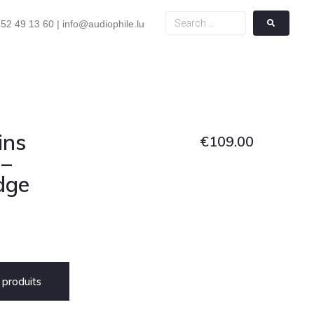
52 49 13 60 | info@audiophile.lu
ins
€
109.00
 –
dge
produits