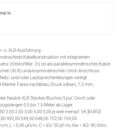
hop.lu
nch- o. XLR-Ausführung
nstreufeste Kabelkonstruktion mit integriertem
z- Entstörfilter.. Es ist als parallelsymmetrisches Kabel
ischen (XLR) undunsymmetrischen Cinch Anschluss
etz- und/oder Lautsprecherleitungen verlegt
-Mantel; Farbe nachtblau; Druck silbern; 7,2 mm;
oder Neutrik XLR Stecker/Buchse 3 pol. Cinch oder
zugslängen 0,5 bis 1,5 Meter ab Lager.
,50 2,00 2,50 3,00 4,00 5,00 je weit mempf. VK [EURO]
,00 492,00 544,00 648,00 752,00 104,00
/m; L = 0,45 μH/m; C = 65/ 50 pF/m; Rw = 83/ 90 Ohm;