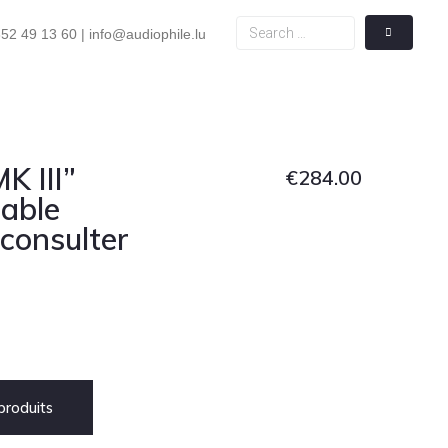
52 49 13 60 | info@audiophile.lu
K III”
€
284.00
cable
consulter
roduits