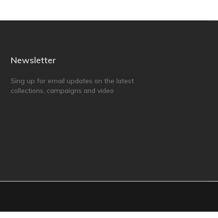
Newsletter
Sing up for email updates on the latest
collections, campaigns and video