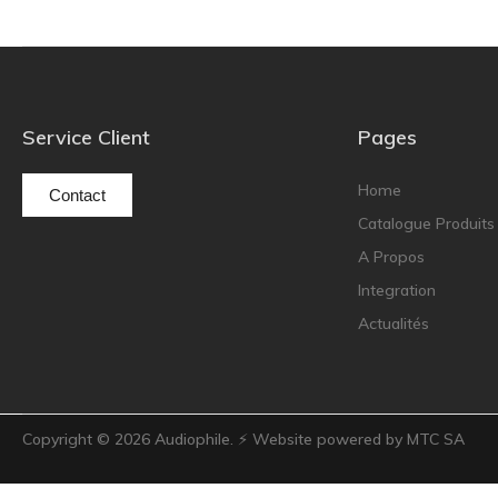
Service Client
Pages
Home
Contact
Catalogue Produits
A Propos
Integration
Actualités
Copyright ©
2026
Audiophile. ⚡ Website powered by MTC SA