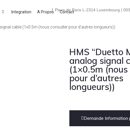
1 Place de Paris L-2314 Luxembourg | 003
i
Integration
A Propos
Contact
 signal cable (1×0.5m (nous consulter pour d’autres longueurs))
HMS “Duetto M
analog signal 
(1×0.5m (nous 
pour d’autres
longueurs))
Demande Information p