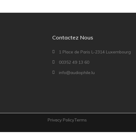
Contactez Nous
1 Place de Paris L-2314 Luxembourg
00352 49 13 60
info@audiophile.lu
Privacy Policy
Terms