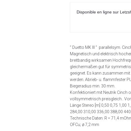
Disponible en ligne sur Letzs
” Duetto MK III ” parallelsym. Ci
Magnetisch und elektrisch hochei
breitbandig wirksamen Hochfrequen
gleichermaßen gut für symmetr
geeignet. Es kann zusammen mit N
werden. Abrieb- u. flammfester PU
Biegeradius min. 30 mm.
Konfektioniert mit Neutrik Cinch 
vollsymmetrisch preisgleich.. Vor
Länge Stereo [m] 0,50 0,75 1,00 1
284,00 310,00 336,00 388,00 440
Technische Daten: R = 71,4 mOhm
OFCu; ø 7,2 mm