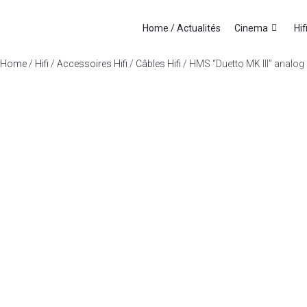
Home / Actualités
Cinema
Hif
Home
/
Hifi
/
Accessoires Hifi
/
Câbles Hifi
/ HMS “Duetto MK III” analog