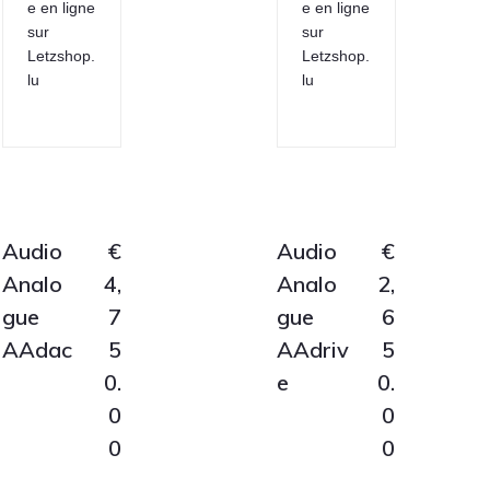
e en ligne
e en ligne
sur
sur
Letzshop.
Letzshop.
lu
lu
Audio
€
Audio
€
Analo
4,
Analo
2,
gue
7
gue
6
AAdac
5
AAdriv
5
0.
e
0.
0
0
0
0