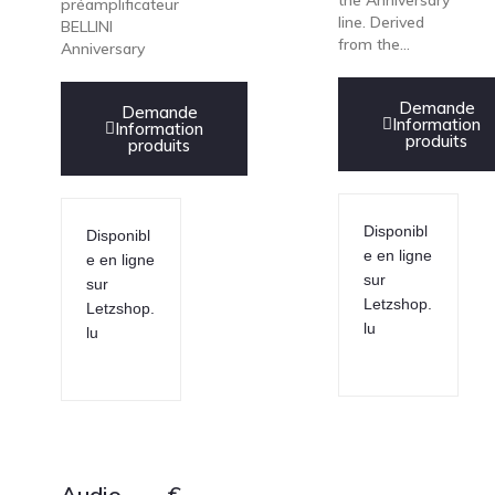
the Anniversary
préamplificateur
line. Derived
BELLINI
from the...
Anniversary
Demande
Demande
Information
Information
produits
produits
Disponibl
Disponibl
e en ligne
e en ligne
sur
sur
Letzshop.
Letzshop.
lu
lu
Audio
€