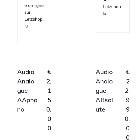
e en ligne
Letzshop.
sur
lu
Letzshop.
lu
Audio
€
Audio
€
Analo
2,
Analo
2
gue
1
gue
2,
AApho
5
ABsol
9
no
0.
ute
9
0
0.
0
0
0