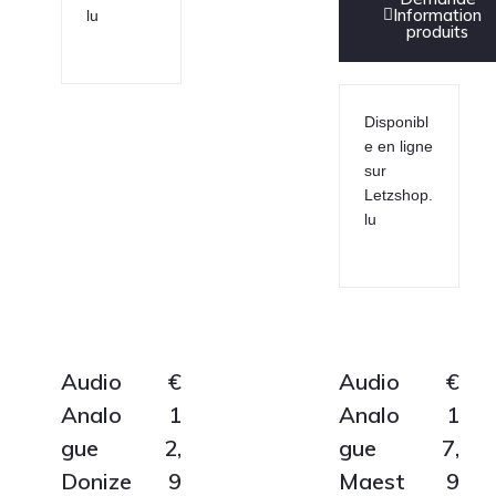
Information
lu
produits
Disponibl
e en ligne
sur
Letzshop.
lu
Audio
€
Audio
€
Analo
1
Analo
1
gue
2,
gue
7,
Donize
9
Maest
9