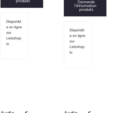
produits
Demande
Information
produits
Disponibl
e en ligne
Disponibl
sur
e en ligne
Letzshop.
sur
lu
Letzshop.
lu
Audio
€
Audio
€