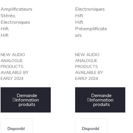
Amplificateurs
Electroniques
Stéréo
Hifi
,
,
Electroniques
Hifi
,
Hifi
Préamplificate
,
Hifi
urs
NEW AUDIO
NEW AUDIO
ANALOGUE
ANALOGUE
PRODUCTS
PRODUCTS
AVAILABLE BY
AVAILABLE BY
EARLY 2024
EARLY 2024
Demande
Demande
Information
Information
produits
produits
Disponibl
Disponibl