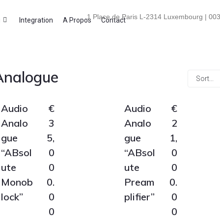
1 Place de Paris L-2314 Luxembourg | 003
i
Integration
A Propos
Contact
Analogue
Audio
€
Audio
€
Analo
3
Analo
2
gue
5,
gue
1,
“ABsol
0
“ABsol
0
ute
0
ute
0
Monob
0.
Pream
0.
lock”
0
plifier”
0
0
0