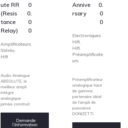
ute RR
0
Annive
0.
(Resis
0.
rsary
0
tance
0
0
Relay)
0
Electroniques
Hifi
,
Amplificateurs
Hifi
,
Stéréo
,
Préamplificate
Hifi
urs
Audio Analogue
Préamplificateur
ABSOLUTE, le
analogique haut
meilleur ampli
de gamme,
intégré
partenaire idéal
analogique
de l'ampli de
jamais construit
puissance
DONIZETTI
Demande
Information