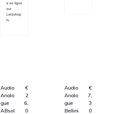
e en ligne
sur
Letzshop.
lu
Audio
€
Audio
€
Analo
2
Analo
7,
gue
6,
gue
3
ABsol
0
Bellini
0