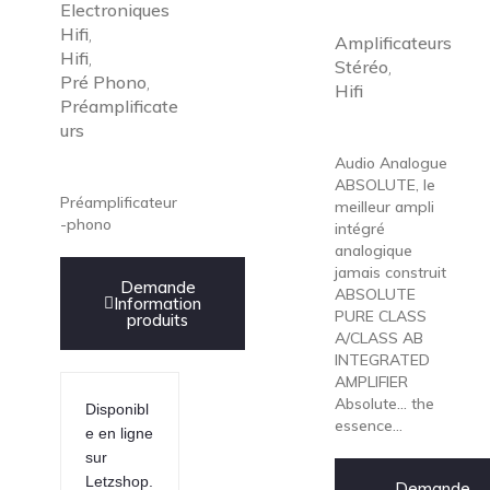
Electroniques
Hifi
,
Amplificateurs
Hifi
,
Stéréo
,
Pré Phono
,
Hifi
Préamplificate
urs
Audio Analogue
ABSOLUTE, le
Préamplificateur
meilleur ampli
-phono
intégré
analogique
jamais construit
Demande
ABSOLUTE
Information
PURE CLASS
produits
A/CLASS AB
INTEGRATED
AMPLIFIER
Absolute... the
Disponibl
essence...
e en ligne
sur
Letzshop.
Demande