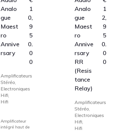
Analo
1
Analo
1
gue
0,
gue
2,
Maest
9
Maest
9
ro
5
ro
5
Annive
0.
Annive
0.
rsary
0
rsary
0
0
RR
0
(Resis
Amplificateurs
tance
Stéréo
,
Relay)
Electroniques
Hifi
,
Hifi
Amplificateurs
Stéréo
,
Electroniques
Amplificateur
Hifi
,
intégré haut de
Hifi