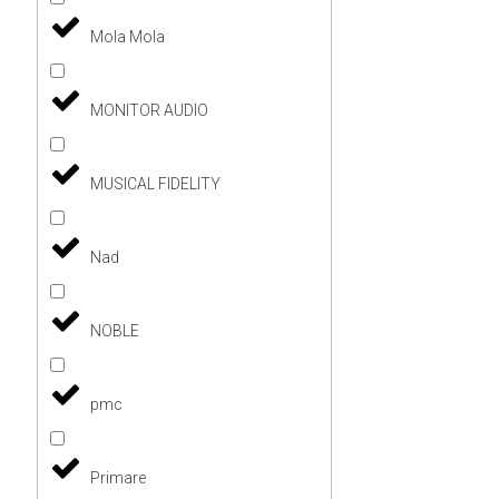
Mola Mola
MONITOR AUDIO
MUSICAL FIDELITY
Nad
NOBLE
pmc
Primare