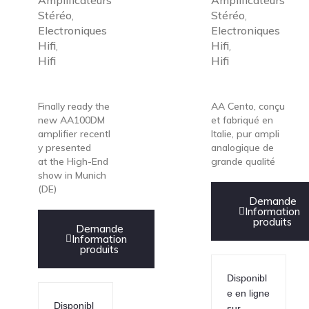
Amplificateurs
Amplificateurs
Stéréo
Stéréo
,
,
Electroniques
Electroniques
Hifi
Hifi
,
,
Hifi
Hifi
Finally ready the
AA Cento, conçu
new AA100DM
et fabriqué en
amplifier recentl
Italie, pur ampli
y presented
analogique de
at the High-End
grande qualité
show in Munich
(DE)
Demande
Information
produits
Demande
Information
produits
Disponibl
e en ligne
Disponibl
sur