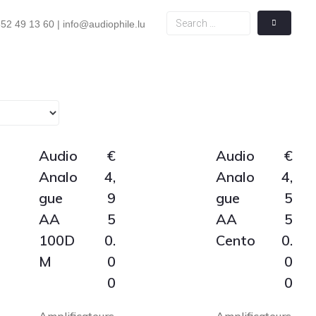
52 49 13 60 | info@audiophile.lu
Audio
€
Audio
€
Analo
4,
Analo
4,
gue
9
gue
5
AA
5
AA
5
100D
0.
Cento
0.
M
0
0
0
0