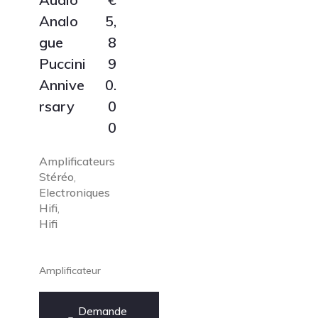
Analo
5,
gue
8
Puccini
9
Annive
0.
rsary
0
0
Amplificateurs
Stéréo
,
Electroniques
Hifi
,
Hifi
Amplificateur
Demande