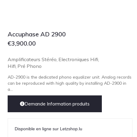
NOBLE
pmc
Primare
Pro-Ject Audio
Accuphase AD 2900
psb SPEAKERS
€
3,900.00
Q Acoustics
Amplificateurs Stéréo
Electroniques Hifi
,
,
QUAD
Hifi
Pré Phono
,
Raidho
AD-2900 is the dedicated phono equalizer unit. Analog records
ROKSAN
can be reproduced with high quality by installing AD-2900 in
a...
Rose Hifi
Rotel
Demande Information produits
Ruark
SCANSONIC
Disponible en ligne sur Letzshop.lu
Sennheiser