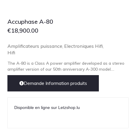
Lehmann Audio
LEICA
Accuphase A-80
LG
€
18,900.00
Linn
Luxsin
Amplificateurs puissance
Electroniques Hifi
,
,
LYNGDORF
Hifi
Marantz
The A-80 is a Class A power amplifier developed as a stereo
amplifier version of our 50th anniversary A-300 model....
Mark Levinson
Meze Headphones
Demande Information produits
Mo-Fi
Mola Mola
MONITOR AUDIO
Disponible en ligne sur Letzshop.lu
MUSICAL FIDELITY
Nad