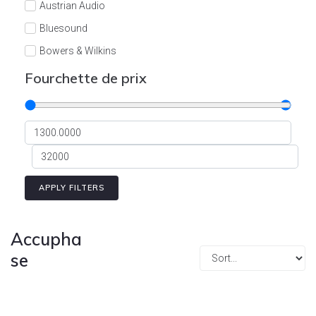
Austrian Audio
Bluesound
Bowers & Wilkins
Burson
Fourchette de prix
Cyrus
Dali
Dan D'Agostino
Degritter
Denon
APPLY FILTERS
Devialet
Enleum
Accupha
ESTELON
se
eversolo
FELIKS-AUDIO