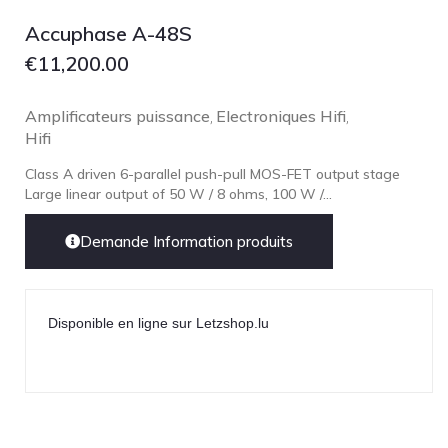
Focal
Accuphase A-48S
Grado
€
11,200.00
Grimm Audio
Harbeth
Amplificateurs puissance
Electroniques Hifi
,
,
Hifi
Hegel
HIFIMAN
Class A driven 6-parallel push-pull MOS-FET output stage
Large linear output of 50 W / 8 ohms, 100 W /...
HMS
ifi audio
Demande Information produits
Innuos
JBL
Disponible en ligne sur Letzshop.lu
JL AUDIO
JVC
Kef
Kii Audio