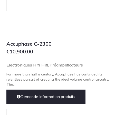
Technics
TonTräger.audio
Transrotor
Trinnov Audio
Violectric
Accuphase C-2300
Vivid Audio
€
10,900.00
WADAX
Electroniques Hifi
Hifi
Préamplificateurs
,
,
For more than half a century, Accuphase has continued its
relentless pursuit of creating the ideal volume control circuitry.
The...
Demande Information produits