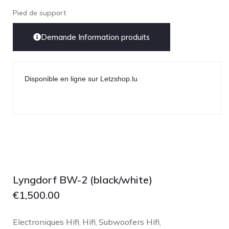
Technics
Pied de support
TonTräger.audio
Demande Information produits
Transrotor
Trinnov Audio
Violectric
Disponible en ligne sur Letzshop.lu
Vivid Audio
WADAX
Lyngdorf BW-2 (black/white)
€
1,500.00
Electroniques Hifi
Hifi
Subwoofers Hifi
,
,
,