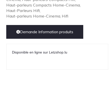
Lehmann Audio
Haut-parleurs Compacts Home-Cinema
,
Haut-Parleurs Hifi
LEICA
,
Haut-parleurs Home-Cinema
Hifi
,
LG
Linn
Demande Information produits
Luxsin
LYNGDORF
Marantz
Disponible en ligne sur Letzshop.lu
Mark Levinson
Meze Headphones
Mo-Fi
Mola Mola
MONITOR AUDIO
MUSICAL FIDELITY
Nad