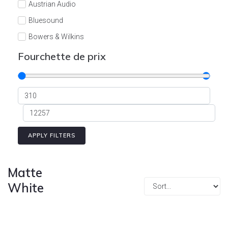
Austrian Audio
Bluesound
Bowers & Wilkins
Burson
Fourchette de prix
Cyrus
Dali
Dan D'Agostino
Degritter
Denon
APPLY FILTERS
Devialet
Enleum
Matte
ESTELON
White
eversolo
FELIKS-AUDIO