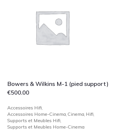
NOBLE
pmc
Primare
Pro-Ject Audio
psb SPEAKERS
Q Acoustics
QUAD
Raidho
ROKSAN
Bowers & Wilkins M-1 (pied support)
Rose Hifi
€
500.00
Rotel
Ruark
Accessoires Hifi
,
Accessoires Home-Cinema
Cinema
Hifi
SCANSONIC
,
,
,
Supports et Meubles Hifi
,
Sennheiser
Supports et Meubles Home-Cinema