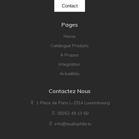
Contact
Pages
Home
Catalogue Produits
A Propos
Integration
Actualités
Contactez Nous
1 Place de Paris L-2314 Luxembourg
00352 49 13 60
info@audiophile.lu