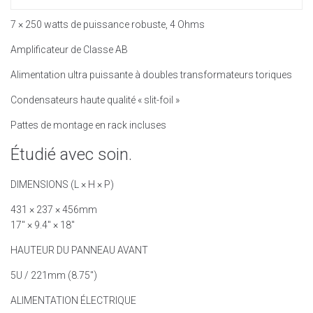
7 × 250 watts de puissance robuste, 4 Ohms
Amplificateur de Classe AB
Alimentation ultra puissante à doubles transformateurs toriques
Condensateurs haute qualité « slit-foil »
Pattes de montage en rack incluses
Étudié avec soin.
DIMENSIONS (L × H × P)
431 × 237 × 456mm
17″ × 9.4″ × 18″
HAUTEUR DU PANNEAU AVANT
5U / 221mm (8.75″)
ALIMENTATION ÉLECTRIQUE