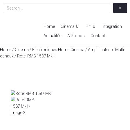
Home
Cinema
Hifi
Integration
Actualités
A Propos
Contact
Home
/
Cinema
/
Electroniques Home-Cinema
/
Amplificateurs Multi-
canaux
/ Rotel RMB 1587 MkII