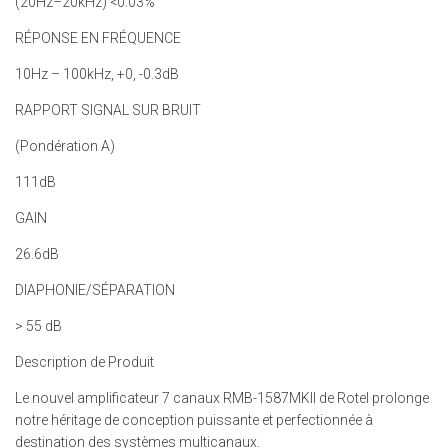
(20Hz–20kHz) <0.03%
RÉPONSE EN FRÉQUENCE
10Hz – 100kHz, +0, -0.3dB
RAPPORT SIGNAL SUR BRUIT
(Pondération A)
111dB
GAIN
26.6dB
DIAPHONIE/SÉPARATION
> 55 dB
Description de Produit
Le nouvel amplificateur 7 canaux RMB-1587MKII de Rotel prolonge
notre héritage de conception puissante et perfectionnée à
destination des systèmes multicanaux.