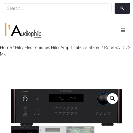
Hom
Home
/
Hifi
/
Electroniques Hifi
/
Amplificateurs Stéréo
/ Rotel RA 1572
MkII
Cin
Hifi
Integ
Actua
A Pr