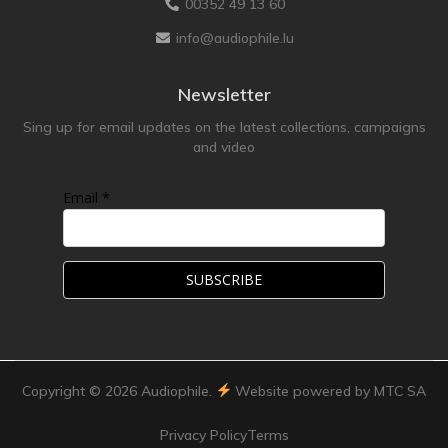
00352 49 13 60
info@audiophile.lu
Newsletter
Sing up for email updates on the latest collections, campaigns
and video
Email *
Copyright ©
2026
Audiophile.
Website powered by MTC SA
Privacy Policy
Terms