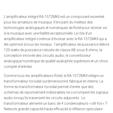
L’amplificateur intégré RA-1572MKII est un composant essentiel
pour les amateurs de musique. Il tire parti du meilleur des
technologies analogiques et numériques de Rotel pour donner vie
à la musique avec une fidélité exceptionnelle. Le rôle d’un
amplificateur intégré continue d’évoluer avec le RA-1572MKII qui a
été optimisé à tous les niveaux : l’amplificateur de puissance délivre
120 watts de puissance robuste de classe AB sous 8 ohms, la
conception innovée des circuits audio, le convertisseur
analogique/numérique de qualité audiophile supérieure et un choix
complet d’entrées.
Comme tous les amplificateurs Rotel, le RA-1572MKII intègre un
transformateur toroïdal surdimensionné fabriqué en interne. La
forme du transformateur toroïdal permet d’éviter que des
schémas de rayonnement indésirables ne corrompent les signaux
audio lorsqu’ils traversent les circuits adjacents. Le
transformateur alimente un banc de 4 condensateurs « slit-foil » T-
Network grande capacité haute efficacité à réflexion spéculaire