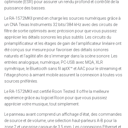
optimisée (ESR) pour assurer un rendu profond et contrôlé de la
puissance des basses.
Le RA-1572MKII prend en charge les sources numériques grâce à
un CNA Texas Instruments 32 bits/384 kHz avec des circuits de
filtre de sortie optimisés avec précision pour que vous puissiez
apprécier les détails sonores les plus subtils. Les circuits du
préamplificateur et les étages de gain de l’amplificateur linéaire ont
été conçus sur mesure pour favoriser des détails sonores
naturels et l’agilité afin de s’immerger dans la scène sonore. Les
entrées analogique, numérique, PC-USB avec MQA, XLR
symétrique, le Bluetooth sans fil aptX™ et AAC pour le streaming et
l’étage phono à aimant mobile assurent la connexion à toutes vos
sources préférées.
Le RA-1572MKII est certifié Roon Tested. Il offre la meilleure
expérience grâce au logiciel Roon pour que vous puissiez
apprécier votre musique, tout simplement.
Le panneau avant comprend un affichage d’état, des commandes
de source et de volume, une sélection haut-parleurs A-B pour la
zone 2 et une prise casque de 3,5 mm. Les connexions Ethernet et