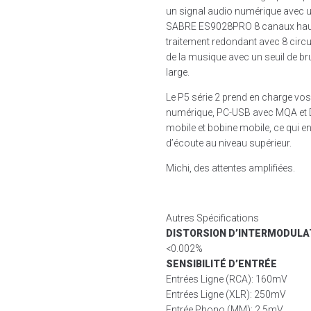
un signal audio numérique avec 
SABRE ES9028PRO 8 canaux haute
traitement redondant avec 8 circui
de la musique avec un seuil de br
large.
Le P5 série 2 prend en charge vo
numérique, PC-USB avec MQA et D
mobile et bobine mobile, ce qui en
d’écoute au niveau supérieur.
Michi, des attentes amplifiées.
Autres Spécifications
DISTORSION D’INTERMODULA
<0.002%
SENSIBILITÉ D’ENTRÉE
Entrées Ligne (RCA): 160mV
Entrées Ligne (XLR): 250mV
Entrée Phono (MM): 2.5mV