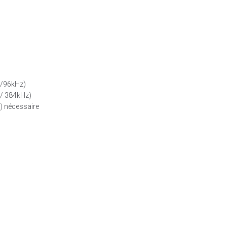
t/96kHz)
t/ 384kHz)
er) nécessaire