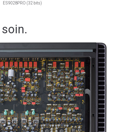
ES9028PRO (32 bits)
 soin.