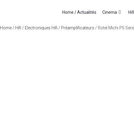
Home / Actualités
Cinema
Hif
Home
/
Hifi
/
Electroniques Hifi
/
Préamplificateurs
/ Rotel Michi P5 Seri