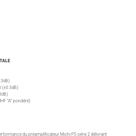
TALE
.3dB)
 (±0.3dB)
3dB)
IHF ”A” pondéré)
rformance du préamplificateur Michi P5 série 2 délivrant