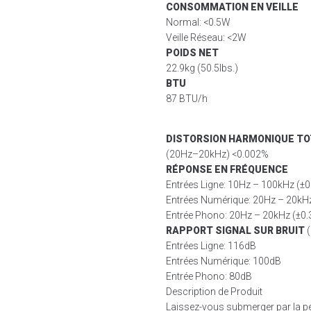
CONSOMMATION EN VEILLE
Normal: <0.5W
Veille Réseau: <2W
POIDS NET
22.9kg (50.5lbs.)
BTU
87 BTU/h
DISTORSION HARMONIQUE TO
(20Hz–20kHz) <0.002%
RÉPONSE EN FRÉQUENCE
Entrées Ligne: 10Hz – 100kHz (±0
Entrées Numérique: 20Hz – 20kHz
Entrée Phono: 20Hz – 20kHz (±0.
RAPPORT SIGNAL SUR BRUIT
(
Entrées Ligne: 116dB
Entrées Numérique: 100dB
Entrée Phono: 80dB
Description de Produit
Laissez-vous submerger par la pe