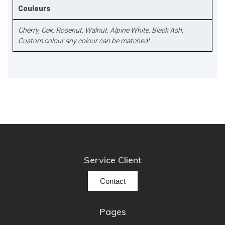
Couleurs
Cherry
,
Oak
,
Rosenut
,
Walnut
,
Alpine White
,
Black Ash
,
Custom colour any colour can be matched!
Service Client
Contact
Pages