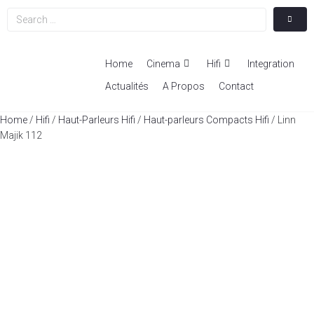
Home
Cinema
Hifi
Integration
Actualités
A Propos
Contact
Home
/
Hifi
/
Haut-Parleurs Hifi
/
Haut-parleurs Compacts Hifi
/ Linn
Majik 112