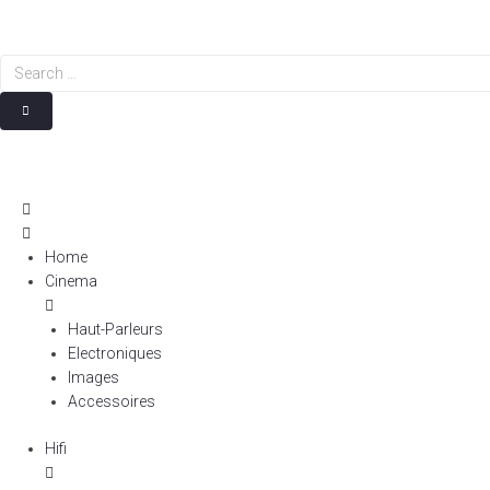
Search
…
Home
Cinema
Haut-Parleurs
Electroniques
Images
Accessoires
Hifi