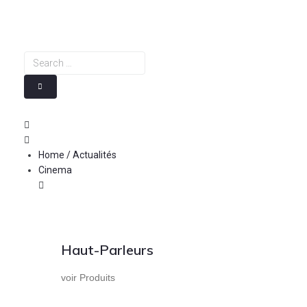
Skip
to
content
Search
…
Home / Actualités
Cinema
Haut-Parleurs
voir Produits