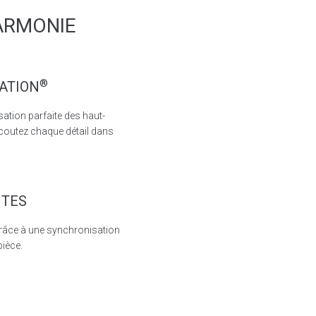
HARMONIE
®
ATION
ation parfaite des haut-
Écoutez chaque détail dans
NTES
râce à une synchronisation
pièce.