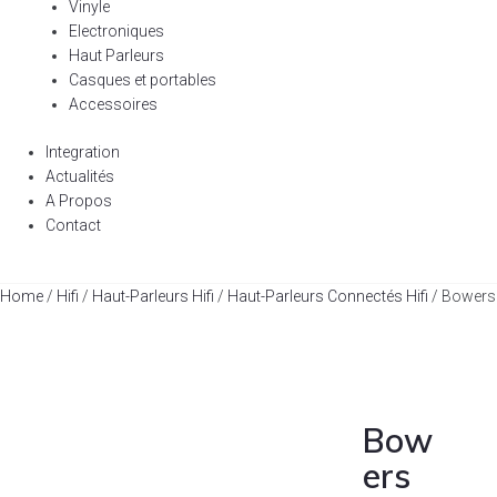
Vinyle
Electroniques
Haut Parleurs
Casques et portables
Accessoires
Integration
Actualités
A Propos
Contact
Home
/
Hifi
/
Haut-Parleurs Hifi
/
Haut-Parleurs Connectés Hifi
/ Bowers
Bow
ers