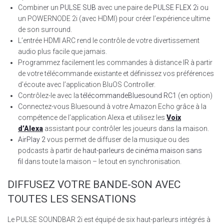
Combiner un
PULSE SUB
avec une paire de
PULSE FLEX 2i
ou
un POWERNODE 2i (avec HDMI) pour créer l’expérience ultime
de son surround.
L’entrée HDMI ARC rend le contrôle de votre divertissement
audio plus facile que jamais.
Programmez facilement les commandes à distance IR à partir
de votre télécommande existante et définissez vos préférences
d’écoute avec l’application BluOS Controller.
Contrôlez-le avec la
télécommandeBluesound RC1
(en option)
Connectez-vous Bluesound à votre Amazon Echo grâce à la
compétence de l’application Alexa et utilisez les
Voix
d’Alexa
assistant pour contrôler les joueurs dans la maison.
AirPlay 2
vous permet de diffuser de la musique ou des
podcasts à partir de
haut-parleurs de cinéma maison sans
fil
dans toute la maison – le tout en synchronisation.
DIFFUSEZ VOTRE BANDE-SON AVEC
TOUTES LES SENSATIONS
Le PULSE SOUNDBAR 2i est équipé de six haut-parleurs intégrés à