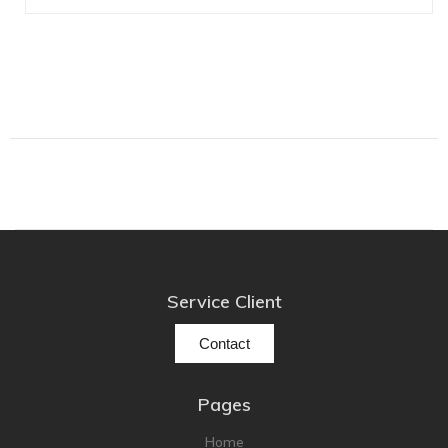
Technics
TonTräger.audio
Transrotor
Trinnov Audio
Violectric
Vivid Audio
WADAX
Service Client
Contact
Pages
Home