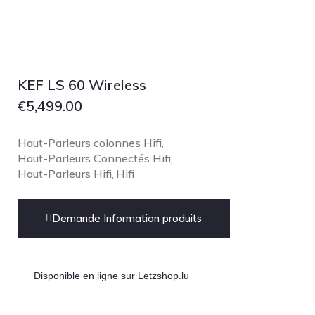
NOBLE
pmc
Primare
Pro-Ject Audio
KEF LS 60 Wireless
psb SPEAKERS
€
5,499.00
Q Acoustics
QUAD
Haut-Parleurs colonnes Hifi
,
Haut-Parleurs Connectés Hifi
,
Raidho
Haut-Parleurs Hifi
Hifi
,
ROKSAN
Rose Hifi
Demande Information produits
Rotel
Ruark
SCANSONIC
Disponible en ligne sur Letzshop.lu
Sennheiser