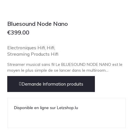
Lehmann Audio
LEICA
LG
Bluesound Node Nano
Linn
€
399.00
Luxsin
Electroniques Hifi
Hifi
,
,
LYNGDORF
Streaming Products Hifi
Marantz
Streamer musical sans fil Le BLUESOUND NODE NANO est le
Mark Levinson
moyen le plus simple de se lancer dans le multiroom...
Meze Headphones
Demande Information produits
Mo-Fi
Mola Mola
MONITOR AUDIO
Disponible en ligne sur Letzshop.lu
MUSICAL FIDELITY
Nad