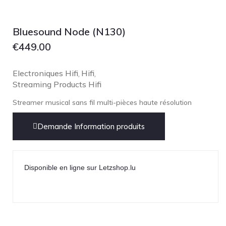
Focal
Grado
Bluesound Node (N130)
Grimm Audio
€
449.00
Harbeth
Hegel
Electroniques Hifi
Hifi
,
,
Streaming Products Hifi
HIFIMAN
HMS
Streamer musical sans fil multi-pièces haute résolution
ifi audio
Demande Information produits
Innuos
JBL
JL AUDIO
Disponible en ligne sur Letzshop.lu
JVC
Kef
Kii Audio