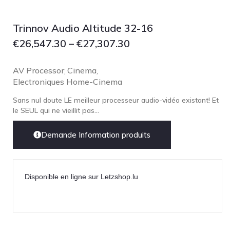
Technics
TonTräger.audio
Trinnov Audio Altitude 32-16
Transrotor
€
26,547.30
–
€
27,307.30
Trinnov Audio
AV Processor
Cinema
Violectric
,
,
Electroniques Home-Cinema
Vivid Audio
Sans nul doute LE meilleur processeur audio-vidéo existant! Et
WADAX
le SEUL qui ne vieillit pas...
Demande Information produits
Disponible en ligne sur Letzshop.lu