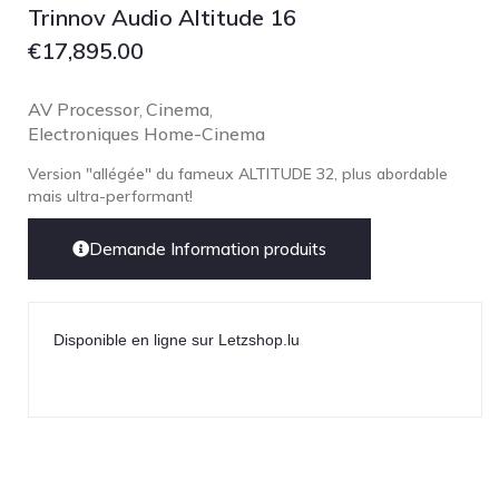
NOBLE
Trinnov Audio Altitude 16
pmc
€
17,895.00
Primare
AV Processor
Cinema
,
,
Pro-Ject Audio
Electroniques Home-Cinema
psb SPEAKERS
Version "allégée" du fameux ALTITUDE 32, plus abordable
Q Acoustics
mais ultra-performant!
QUAD
Demande Information produits
Raidho
ROKSAN
Rose Hifi
Disponible en ligne sur Letzshop.lu
Rotel
Ruark
SCANSONIC
Sennheiser