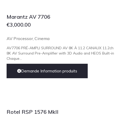
Focal
Grado
Marantz AV 7706
Grimm Audio
€
3,000.00
Harbeth
Hegel
AV Processor
Cinema
,
HIFIMAN
AV7706 PRÉ-AMPLI SURROUND AV 8K À 11.2 CANAUX 11.2ch
HMS
8K AV Surround Pre-Amplifier with 3D Audio and HEOS Built-in
Chaque...
ifi audio
Innuos
Demande Information produits
JBL
JL AUDIO
JVC
Kef
Rotel RSP 1576 MkII
Kii Audio