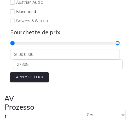
Austrian Audio
Bluesound
Bowers & Wilkins
Burson
Fourchette de prix
Cyrus
Dali
Dan D'Agostino
Degritter
Denon
APPLY FILTERS
Devialet
Enleum
AV-
ESTELON
Prozesso
r
eversolo
FELIKS-AUDIO