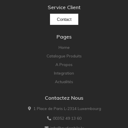
Service Client
Contact
Pages
Home
Catalogue Produits
A Propos
Integration
Actualités
Contactez Nous
1 Place de Paris L-2314 Luxembourg
00352 49 13 60
info@audiophile.lu