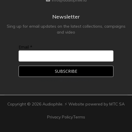
Newsletter
Sing up for email updates on the latest collections, campaigns
and video
Email *
Copyright ©
2026
Audiophile. ⚡ Website powered by MTC SA
Privacy Policy
Terms