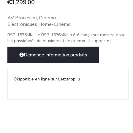
€
3,299.00
Lehmann Audio
LEICA
AV Processor
Cinema
,
,
LG
Electroniques Home-Cinema
Linn
RSP-1576MKII Le RSP-1576MKII a été conçu sur mesure pour
les passionnés de musique et de cinéma ; il supporte le...
Luxsin
LYNGDORF
Demande Information produits
Marantz
Mark Levinson
Meze Headphones
Disponible en ligne sur Letzshop.lu
Mo-Fi
Mola Mola
MONITOR AUDIO
MUSICAL FIDELITY
Nad