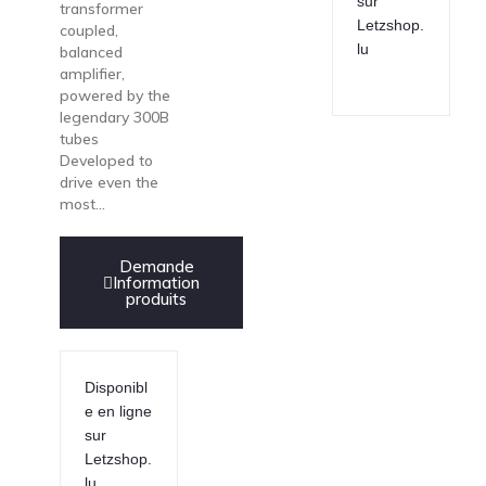
sur
transformer
Letzshop.
coupled,
lu
balanced
amplifier,
powered by the
legendary 300B
tubes
Developed to
drive even the
most...
Demande
Information
produits
Disponibl
e en ligne
sur
Letzshop.
lu