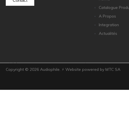
Contact
Catalogue Produ
A Propos
Hegel
Integration
Actualités
HIFIMAN
HMS
Copyright ©
2026
Audiophile. ⚡ Website powered by MTC SA
ifi audio
Innuos
JBL