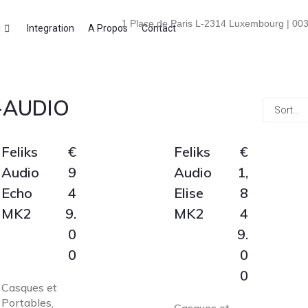
1 Place de Paris L-2314 Luxembourg | 003
i
Integration
A Propos
Contact
-AUDIO
Feliks
€
Feliks
€
Audio
9
Audio
1,
Echo
4
Elise
8
MK2
9.
MK2
4
0
9.
0
0
0
Casques et
Portables
,