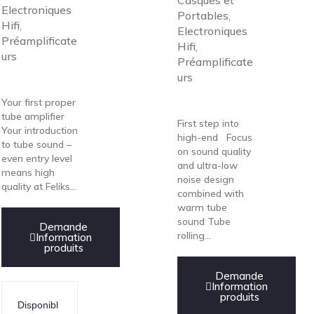
Casques et
Electroniques
Portables
,
Hifi
,
Electroniques
Préamplificate
Hifi
,
urs
Préamplificate
urs
Your first proper
tube amplifier
First step into
Your introduction
high-end Focus
to tube sound –
on sound quality
even entry level
and ultra-low
means high
noise design
quality at Feliks...
combined with
warm tube
sound Tube
Demande
rolling...
Information
produits
Demande
Information
produits
Disponibl