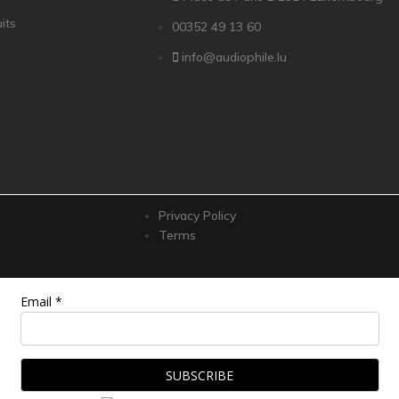
its
00352 49 13 60
info@audiophile.lu
Privacy Policy
Terms
Email *