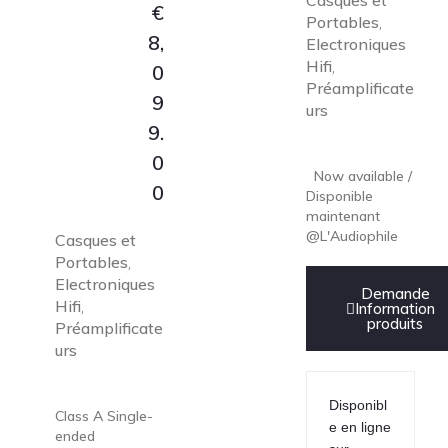
Casques et
€
Portables
,
8,
Electroniques
Hifi
,
0
Préamplificate
9
urs
9.
0
Now available /
0
Disponible
maintenant
@L'Audiophile
Casques et
Portables
,
Electroniques
Demande
Hifi
,
Information
produits
Préamplificate
urs
Disponibl
Class A Single-
e en ligne
ended