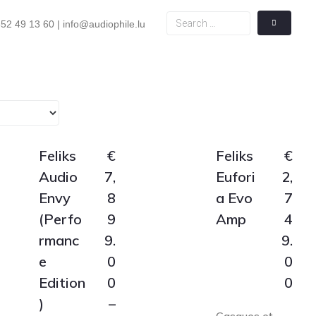
52 49 13 60 | info@audiophile.lu
Feliks
€
Feliks
€
Audio
7,
Eufori
2,
Envy
8
a Evo
7
(Perfo
9
Amp
4
rmanc
9.
9.
e
0
0
Edition
0
0
)
–