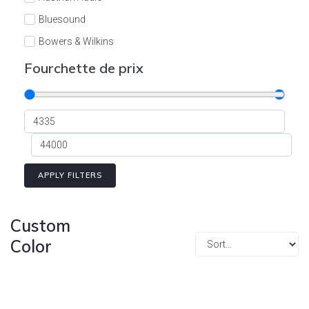
Cont
Bluesound
Bowers & Wilkins
Burson
Fourchette de prix
Cyrus
Dali
Dan D'Agostino
Degritter
Denon
APPLY FILTERS
Devialet
Enleum
Custom
ESTELON
Color
eversolo
FELIKS-AUDIO
Focal