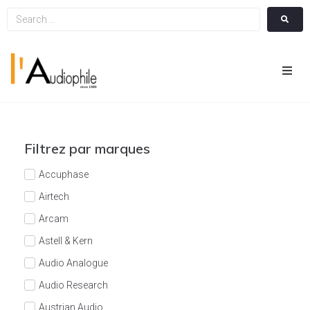
Hom
Cin
Filtrez par marques
Hifi
Accuphase
Airtech
Integ
Arcam
Astell & Kern
Actua
Audio Analogue
A Pr
Audio Research
Austrian Audio