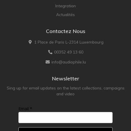
Integration
Actualités
Contactez Nous
1 Place de Paris L-2314 Luxembourg
00352 49 13 60
info@audiophile.lu
Newsletter
Sing up for email updates on the latest collections, campaigns
and video
Email *