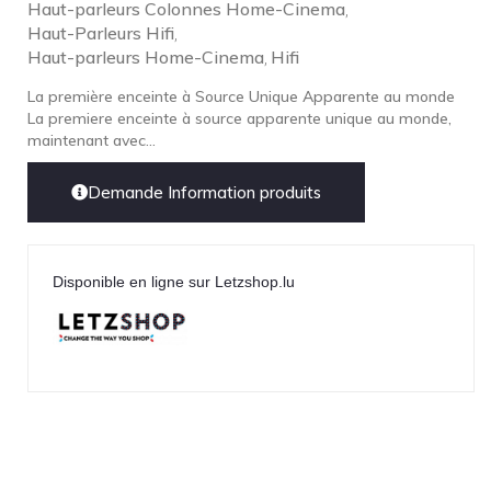
Haut-parleurs Colonnes Home-Cinema
,
Haut-Parleurs Hifi
LEICA
,
Haut-parleurs Home-Cinema
Hifi
,
LG
La première enceinte à Source Unique Apparente au monde
Linn
La premiere enceinte à source apparente unique au monde,
Luxsin
maintenant avec...
LYNGDORF
Demande Information produits
Marantz
Mark Levinson
Meze Headphones
Disponible en ligne sur Letzshop.lu
Mo-Fi
Mola Mola
MONITOR AUDIO
MUSICAL FIDELITY
Nad
NOBLE