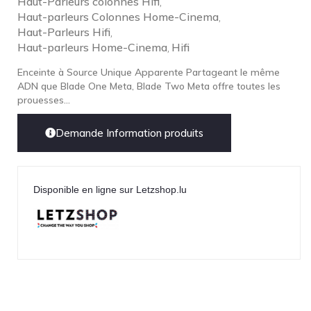
Haut-Parleurs colonnes Hifi
,
Haut-parleurs Colonnes Home-Cinema
,
TonTräger.audio
Haut-Parleurs Hifi
,
Transrotor
Haut-parleurs Home-Cinema
Hifi
,
Trinnov Audio
Enceinte à Source Unique Apparente Partageant le même
ADN que Blade One Meta, Blade Two Meta offre toutes les
Violectric
prouesses...
Vivid Audio
WADAX
Demande Information produits
Disponible en ligne sur Letzshop.lu