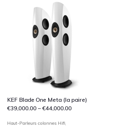
Grado
Grimm Audio
Harbeth
Hegel
HIFIMAN
HMS
ifi audio
Innuos
JBL
JL AUDIO
KEF Blade One Meta (la paire)
JVC
€
39,000.00
–
€
44,000.00
Kef
Kii Audio
Haut-Parleurs colonnes Hifi
,
Lehmann Audio