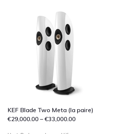
pmc
Primare
Pro-Ject Audio
psb SPEAKERS
Q Acoustics
QUAD
Raidho
ROKSAN
Rose Hifi
Rotel
Ruark
KEF Blade Two Meta (la paire)
SCANSONIC
€
29,000.00
–
€
33,000.00
Sennheiser
Technics