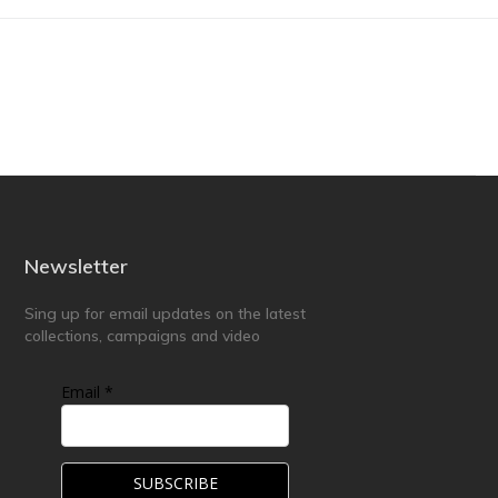
Newsletter
Sing up for email updates on the latest
collections, campaigns and video
Email *