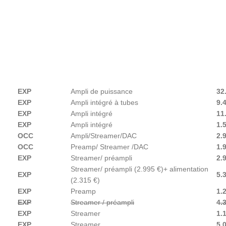
EXP
Ampli de puissance
32
EXP
Ampli intégré à tubes
9.
EXP
Ampli intégré
11
EXP
Ampli intégré
1.
OCC
Ampli/Streamer/DAC
2.
OCC
Preamp/ Streamer /DAC
1.
EXP
Streamer/ préampli
2.
Streamer/ préampli (2.995 €)+ alimentation
EXP
5.
(2.315 €)
EXP
Preamp
1.
EXP
Streamer / préampli
4.
EXP
Streamer
1.
EXP
Streamer
5.