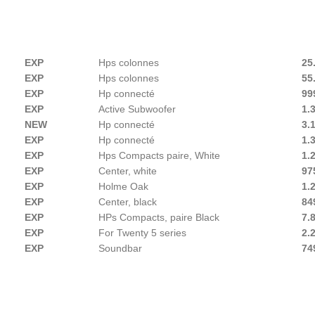
EXP
Hps colonnes
25
EXP
Hps colonnes
55
EXP
Hp connecté
99
EXP
Active Subwoofer
1.
NEW
Hp connecté
3.
EXP
Hp connecté
1.
EXP
Hps Compacts paire, White
1.
EXP
Center, white
97
EXP
Holme Oak
1.
EXP
Center, black
84
EXP
HPs Compacts, paire Black
7
.
EXP
For Twenty 5 series
2.
EXP
Soundbar
74