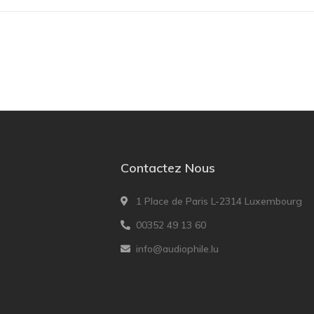
Contactez Nous
1 Place de Paris L-2314 Luxembourg
00352 49 13 60
info@audiophile.lu