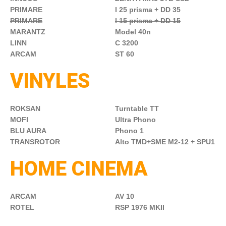
PRIMARE
I 25 prisma + DD 35
PRIMARE
I 15 prisma + DD 15
MARANTZ
Model 40n
LINN
C 3200
ARCAM
ST 60
VINYLES
ROKSAN
Turntable TT
MOFI
Ultra Phono
BLU AURA
Phono 1
TRANSROTOR
Alto TMD+SME M2-12 + SPU1
HOME CINEMA
ARCAM
AV 10
ROTEL
RSP 1976 MKII