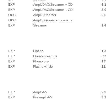
EXP
Ampli/DAC/Streamer + CD
6.
EXP
Ampli/DAC/Streamer + CD
3.
OCC
Ampli/Streamer
2.
OCC
Ampli puissance 3 canaux
EXP
Streamer
1.
EXP
Platine
1.
EXP
Phono préampli
59
EXP
Phono pre
19
EXP
Platine vinyle
11
EXP
Ampli A/V
2.
EXP
Preampli A/V
3.