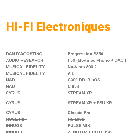
HI-FI Electroniques
DAN D’AGOSTINO
Progression S350
AUDIO RESEARCH
I-50 (Modules Phono + DAC )
MUSICAL FIDELITY
Nu-Vista 800.2
MUSICAL FIDELITY
A 1
NAD
C390 DD+BluOS
NAD
C 658
CYRUS
STREAM XR
CYRUS
STREAM XR + PSU XR
CYRUS
Classic Pré
ROSE HIFI
RS 150B
INNUOS
PULSE MINI
INNUOS
ZENITH MK3 1TB SSD