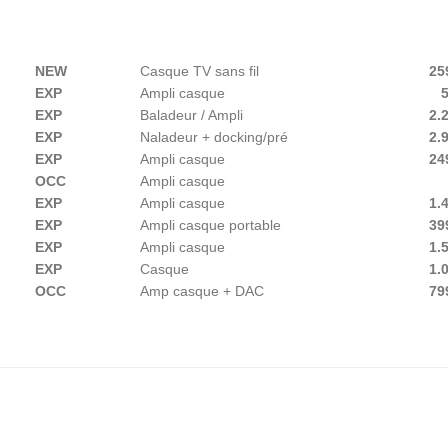
NEW
Casque TV sans fil
25
EXP
Ampli casque
5
EXP
Baladeur / Ampli
2.
EXP
Naladeur + docking/pré
2.
EXP
Ampli casque
24
OCC
Ampli casque
EXP
Ampli casque
1.
EXP
Ampli casque portable
39
EXP
Ampli casque
1.
EXP
Casque
1.
OCC
Amp casque + DAC
79