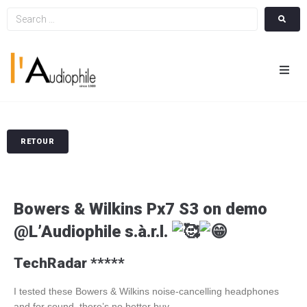
Hom
Cin
RETOUR
Hifi
Bowers & Wilkins Px7 S3 on demo
Integ
@
L’Audiophile s.à.r.l.
Actua
TechRadar *****
A Pr
I tested these Bowers & Wilkins noise-cancelling headphones
and for sound, there’s no better buy