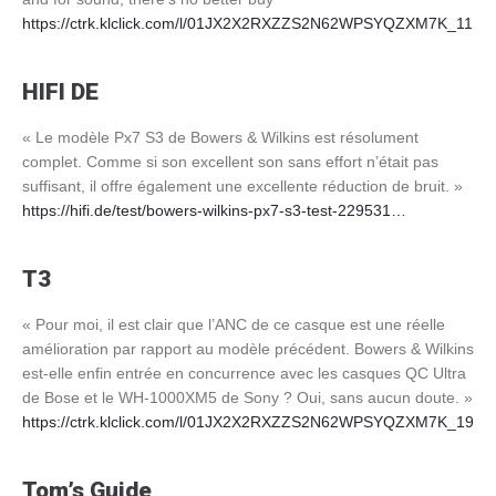
Cont
https://ctrk.klclick.com/l/01JX2X2RXZZS2N62WPSYQZXM7K_11
HIFI DE
« Le modèle Px7 S3 de Bowers & Wilkins est résolument
complet. Comme si son excellent son sans effort n’était pas
suffisant, il offre également une excellente réduction de bruit. »
https://hifi.de/test/bowers-wilkins-px7-s3-test-229531…
T3
« Pour moi, il est clair que l’ANC de ce casque est une réelle
amélioration par rapport au modèle précédent. Bowers & Wilkins
est-elle enfin entrée en concurrence avec les casques QC Ultra
de Bose et le WH-1000XM5 de Sony ? Oui, sans aucun doute. »
https://ctrk.klclick.com/l/01JX2X2RXZZS2N62WPSYQZXM7K_19
Tom’s Guide