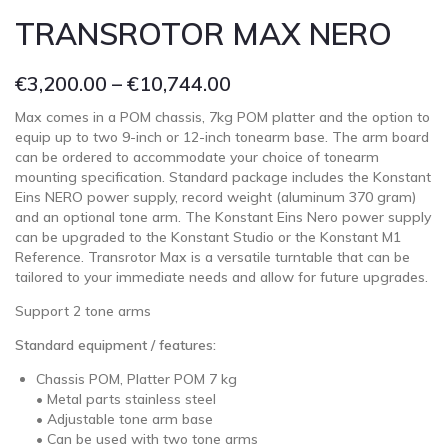
TRANSROTOR MAX NERO
€
3,200.00
–
€
10,744.00
Max comes in a POM chassis, 7kg POM platter and the option to
equip up to two 9-inch or 12-inch tonearm base. The arm board
can be ordered to accommodate your choice of tonearm
mounting specification. Standard package includes the Konstant
Eins NERO power supply, record weight (aluminum 370 gram)
and an optional tone arm. The Konstant Eins Nero power supply
can be upgraded to the Konstant Studio or the Konstant M1
Reference. Transrotor Max is a versatile turntable that can be
tailored to your immediate needs and allow for future upgrades.
Support 2 tone arms
Standard equipment / features:
Chassis POM, Platter POM 7 kg
• Metal parts stainless steel
• Adjustable tone arm base
• Can be used with two tone arms