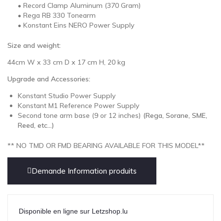
• Record Clamp Aluminum (370 Gram)
• Rega RB 330 Tonearm
• Konstant Eins NERO Power Supply
Size and weight:
44cm W x 33 cm D x 17 cm H, 20 kg
Upgrade and Accessories:
Konstant Studio Power Supply
Konstant M1 Reference Power Supply
Second tone arm base (9 or 12 inches)
(Rega, Sorane, SME,
Reed, etc…)
** NO TMD OR FMD BEARING AVAILABLE FOR THIS MODEL**
Demande Information produits
Disponible en ligne sur Letzshop.lu