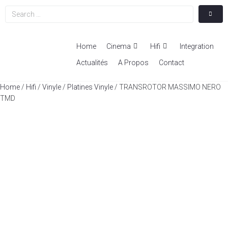
Home
Cinema
Hifi
Integration
Actualités
A Propos
Contact
Home
/
Hifi
/
Vinyle
/
Platines Vinyle
/ TRANSROTOR MASSIMO NERO
TMD