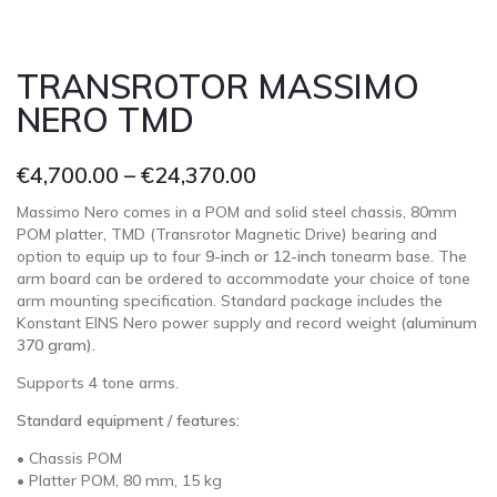
TRANSROTOR MASSIMO
NERO TMD
€
4,700.00
–
€
24,370.00
Massimo Nero comes in a POM and solid steel chassis, 80mm
POM platter
,
TMD (Transrotor Magnetic Drive) bearing and
option to equip up to four
9-inch or 12-inch
tonearm base. The
arm board can be ordered to accommodate your choice of tone
arm mounting specification. Standard package includes the
Konstant EINS Nero power supply and record weight
(aluminum
370 gram).
Supports 4 tone arms.
Standard equipment / features:
• Chassis POM
• Platter POM, 80 mm, 15 kg